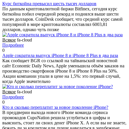
Курс биткойна превысил шесть тысяч долларов
По данным криптовалютной биржи Bitfinex, сегодня курс
биткойна побил очередной рекорд и поднялся выше шести
тысяч долларов. CoinDesk сообщает, что средний курс самой
популярной в мире криптовалюты составлял 6003,81
долларов, однако чуть позже
Всякое
fa-cloud
Подробнее
0
Apple сократила выпуск iPhone 8 и iPhone 8 Plus в два раза
Как сообщает BGR со ссылкой на тайваньский новостной
сайт Economic Daily News, Apple уменьшила объём заказов на
производство смартфонов iPhone 8 и iPhone 8 Plus на 50%.
Акции компании упали в цене на 1,5%: это первый случай,
когда Apple значительно
Всякое
fa-cloud
Подробнее
0
Кто и сколько переплатит за новое поколение iPhone?
В преддверии выхода нового iPhone команда сервиса
промокодов CupoNation решила углубиться в цифры и
выяснить, стоит ли своих денег iPhone X. А если вы не знаете,
бежать ли за кредитом или лучше наведаться в зарубежные