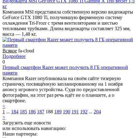
Видеокарта MSI GeForce GTX 1080 Ti Gaming X Trio весит 1,5
кг
Компания MSI представила собственную версию видеокарты
GeForce GTX 1080 Ti, получившую фирменную систему
охлаждения Tri-Frozr с тремя вентиляторами и шестью
тепловыми трубками. Длина видеокарты составляет 325 мм,
масса — 1,48 кг.
Всякое
fa-cloud
Подробнее
0
Первый смартфон Razer может получить 8 ГБ оперативной
памяти
Компания Razer опубликовала на своём сайте тизерную
страничку, посвящённую запланированному на 1 ноября
анонсу игрового устройства. Судя по предоставленной
фотографии, на этот раз речь идёт не о планшете, а о
смартфоне.
<
1
...
184
185
186
187
188
189
190
191
192
...
204
>
Загрузить еще новости
или использовать навигацию:
Наши партнеры: