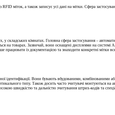
з RFID міток, а також записує усі дані на мітки. Сфера застосув
рях, у складських кімнатах. Головна сфера застосування – автомат
ься на товарах. Зазвичай, вони оснащені дисплеями на системі A
іше працювати із документацією та знаходити конкретні мітки вс
тної ідентифікації. Вони бувають вбудованими, комбінованими аб
ертикального типу. Також досить часто зчитувачі монтуються на 
високою швидкістю та дальністю зчитування штрих-кодів та спец