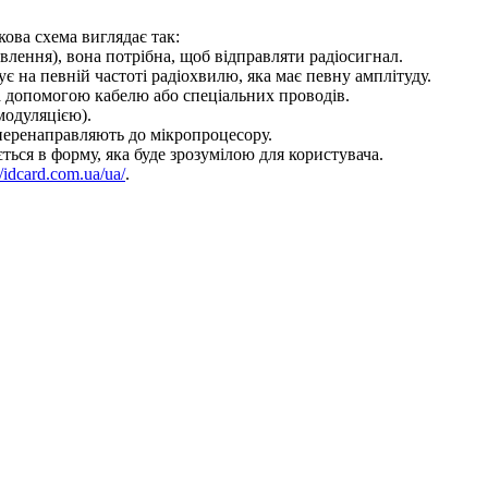
ова схема виглядає так:
ивлення), вона потрібна, щоб відправляти радіосигнал.
 на певній частоті радіохвилю, яка має певну амплітуду.
за допомогою кабелю або спеціальних проводів.
 модуляцією).
 перенаправляють до мікропроцесору.
ться в форму, яка буде зрозумілою для користувача.
//idcard.com.ua/ua/
.