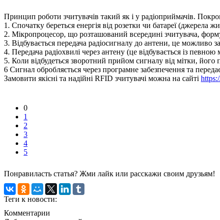
Принцип роботи зчитувачів такий як і у радіоприймачів. Покрок
1. Спочатку береться енергія від розетки чи батареї (джерела ж
2. Мікропроцесор, що розташований всередині зчитувача, формує
3. Відбувається передача радіосигналу до антени, це можливо 
4. Передача радіохвилі через антену (це відбувається із певною
5. Коли відбудеться зворотний прийом сигналу від мітки, його
6 Сигнал обробляється через програмне забезпечення та передає
Замовити якісні та надійні RFID зчитувачі можна на сайті
https:
0
1
2
3
4
5
Понравиласть статья? Жми лайк или расскажи своим друзьям!
Теги к новости:
Комментарии