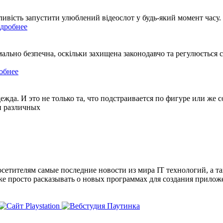
ивість запустити улюблений відеослот у будь-який момент часу.
дробнее
ально безпечна, оскільки захищена законодавчо та регулюється 
обнее
да. И это не только та, что подстраивается по фигуре или же с
и различных
сетителям самые последние новости из мира IT технологий, а т
же просто расказывать о новых программах для создания прило