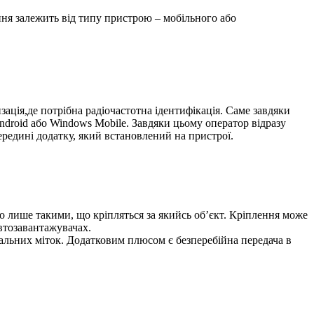
ання залежить від типу пристрою – мобільного або
изація,де потрібна радіочастотна ідентифікація. Саме завдяки
ndroid або Windows Mobile. Завдяки цьому оператор відразу
ередині додатку, який встановлений на пристрої.
о лише такими, що кріпляться за якийсь об’єкт. Кріплення може
автозавантажувачах.
іальних міток. Додатковим плюсом є безперебійна передача в