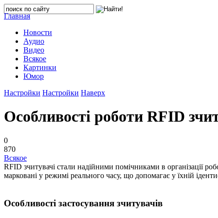
Главная
Новости
Аудио
Видео
Всякое
Картинки
Юмор
Настройки
Настройки
Наверх
Особливості роботи RFID зчи
0
870
Всякое
RFID зчитувачі стали надійними помічниками в організації роб
марковані у режимі реального часу, що допомагає у їхній іденти
Особливості застосування зчитувачів