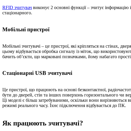
RFID зчитувач
виконує 2 основні функції – зчитує інформацію і
стаціонарного.
Мобільні пристрої
Мобільні зчитувачі – це пристрої, які кріпляться на стінах, две
цьому відбувається обробка сигналу із міток, що використовуют
бачить об’єкти, що марковані позначками, йому набагато прост
Стаціонарні USB зчитувачі
Це пристрої, що працюють на основі безконтактної, радіочасто
бути до дверей, стін та інших поверхонь горизонтального чи в
Ці моделі є більш затребуваними, оскільки вони вирізняються 
режимі реального часу. Їхнє підключення відбувається до ПК.
Як працюють зчитувачі?