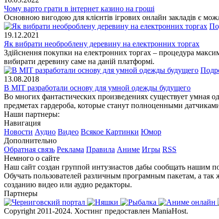
Чому варто грати в інтернет казино на гроші
Основною вигодою для клієнтів ігрових онлайн закладів є можл
По
19.12.2021
Як вибрати необроблену деревину на електронних торгах
Здійснення покупки на електронних торгах – процедура максим
вибирати деревину саме на даній платформі.
Подр
13.08.2018
В MIT разработали основу для умной одежды будущего
Во многих фантастических произведениях существует умная одеж
предметах гардероба, которые станут полноценными датчикам
Наши партнеры:
Навигация
Новости
Аудио
Видео
Всякое
Картинки
Юмор
Дополнительно
Обратная связь
Реклама
Правила
Аниме
Игры
RSS
Немного о сайте
Наш сайт создан группой интузиастов дабы сообщать нашим по
Обучать пользователей различным програмным пакетам, а так 
созданию видео или аудио редакторы.
Партнеры
Copyright 2011-2024. Хостинг предоставлен ManiaHost.