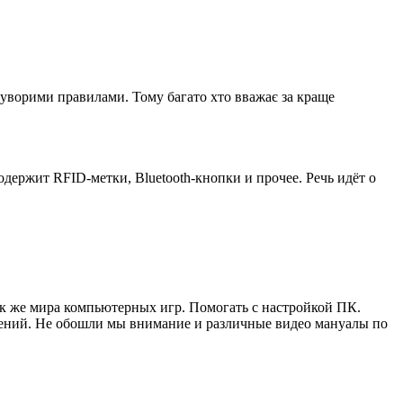
суворими правилами. Тому багато хто вважає за краще
одержит RFID-метки, Bluetooth-кнопки и прочее. Речь идёт о
ак же мира компьютерных игр. Помогать с настройкой ПК.
жений. Не обошли мы внимание и различные видео мануалы по