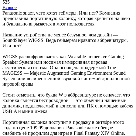
535
Всякое
Panasonic знает, чего хотят геймеры. Или нет? Компания
представила портативную колонку, которая крепится на шею
и буквально вгрызается в мозг пользователя.
Название устройства не менее безумное, чем дизайн —
SoundSlayer WIGSS. Ведь геймерам нравятся аббревиатуры.
Или нет?
WIGSS расшифровывается как Wearable Immersive Gaming
Speaker System или носимая иммерсивная игровая
акустическая система. Она оснащена поддержкой True
MAGESS — Majestic Augmented Gaming Environment Sound
System или величественной звуковой системой дополненной
игровой среды.
Стоит отметить, что буква W в аббревиатуре не означает, что
колонка является беспроводной — это обычный нашейный
динамик, подключаемый к консоли или ПК с помощью кабеля
USB-A и мини-джека.
Портативная колонка поступит в продажу в октябре этого
года по цене 199,99 долларов. Panasonic даже обещает
снабдить её профилем для игры в Final Fantasy XIV Online.