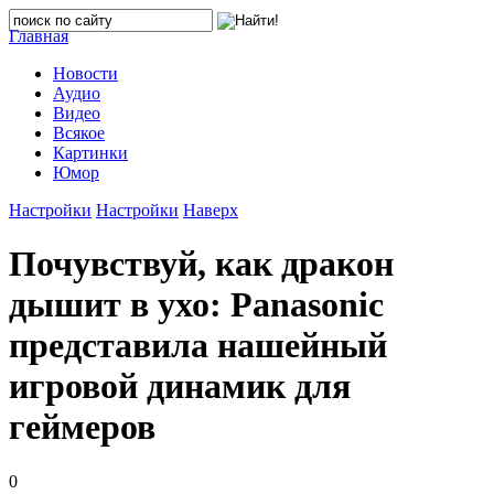
Главная
Новости
Аудио
Видео
Всякое
Картинки
Юмор
Настройки
Настройки
Наверх
Почувствуй, как дракон
дышит в ухо: Panasonic
представила нашейный
игровой динамик для
геймеров
0