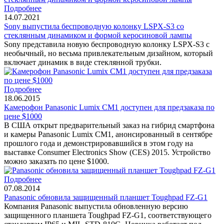
Подробнее
14.07.2021
Sony выпустила беспроводную колонку LSPX-S3 со
стеклянным динамиком и формой керосиновой лампы
Sony представила новую беспроводную колонку LSPX-S3 с
необычный, но весьма привлекательным дизайном, который
включает динамик в виде стеклянной трубки.
Подробнее
18.06.2015
Камерофон Panasonic Lumix CM1 доступен для предзаказа по
цене $1000
В США открыт предварительный заказ на гибрид смартфона
и камеры Panasonic Lumix CM1, анонсированный в сентябре
прошлого года и демонстрировавшийся в этом году на
выставке Consumer Electronics Show (CES) 2015. Устройство
можно заказать по цене $1000.
Подробнее
07.08.2014
Panasonic обновила защищенный планшет Toughpad FZ-G1
Компания Panasonic выпустила обновленную версию
защищенного планшета Toughpad FZ-G1, соответствующего