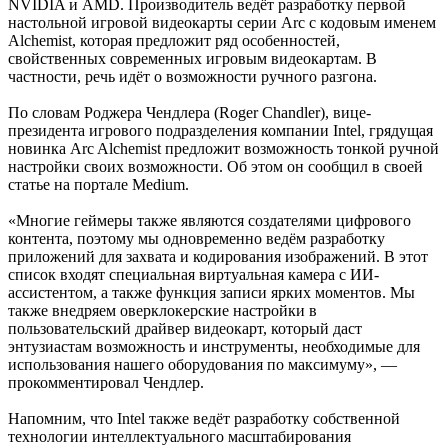
NVIDIA и AMD. Производитель ведёт разработку первой
настольной игровой видеокарты серии Arc с кодовым именем
Alchemist, которая предложит ряд особенностей,
свойственных современных игровым видеокартам. В
частности, речь идёт о возможности ручного разгона.
По словам Роджера Чендлера (Roger Chandler), вице-
президента игрового подразделения компании Intel, грядущая
новинка Arc Alchemist предложит возможность тонкой ручной
настройки своих возможности. Об этом он сообщил в своей
статье на портале Medium.
«Многие геймеры также являются создателями цифрового
контента, поэтому мы одновременно ведём разработку
приложений для захвата и кодирования изображений. В этот
список входят специальная виртуальная камера с ИИ-
ассистентом, а также функция записи ярких моментов. Мы
также внедряем оверклокерские настройки в
пользовательский драйвер видеокарт, который даст
энтузиастам возможность и инструменты, необходимые для
использования нашего оборудования по максимуму», —
прокомментировал Чендлер.
Напомним, что Intel также ведёт разработку собственной
технологии интеллектуального масштабирования