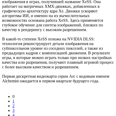
изображения в играх, получившей название XeSS. Она
работает на матричных XMX-движках, добавленных в
графическую архитектуру ядра Xe. Движки ускоряют
алгоритмы ИИ, и именно на их вычислительных
возможностях основана работа XeSS. Здесь применяется
глубокое обучение для синтеза изображений, близких по
качеству к рендерингу с высоким разрешением.
В какой-то степени XeSS похожа на NVIDIA DLSS:
технология реконструирует детали изображения на
субпиксельном уровне из соседних пикселей, а также из
предыдущих кадров с компенсацией движения. В результате
игры, в которые можно играть только при низких настройках
качества или разрешения, получают плавный игровой процесс
с более высоким качеством и разрешением.
Первая дискретная видеокарта серии Arc с кодовым именем
Alchemist ожидается в первом квартале будущего года.
0
1
2
3
4