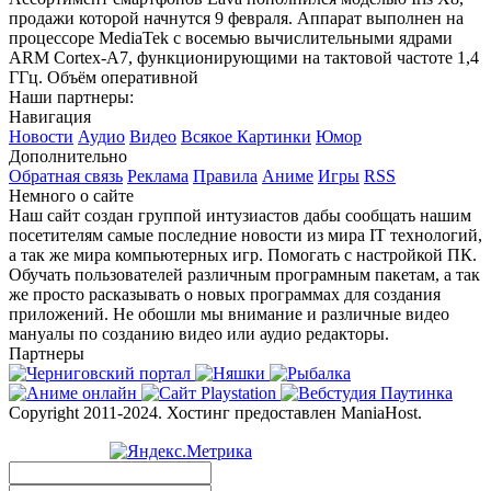
продажи которой начнутся 9 февраля. Аппарат выполнен на
процессоре MediaTek с восемью вычислительными ядрами
ARM Cortex-A7, функционирующими на тактовой частоте 1,4
ГГц. Объём оперативной
Наши партнеры:
Навигация
Новости
Аудио
Видео
Всякое
Картинки
Юмор
Дополнительно
Обратная связь
Реклама
Правила
Аниме
Игры
RSS
Немного о сайте
Наш сайт создан группой интузиастов дабы сообщать нашим
посетителям самые последние новости из мира IT технологий,
а так же мира компьютерных игр. Помогать с настройкой ПК.
Обучать пользователей различным програмным пакетам, а так
же просто расказывать о новых программах для создания
приложений. Не обошли мы внимание и различные видео
мануалы по созданию видео или аудио редакторы.
Партнеры
Copyright 2011-2024. Хостинг предоставлен ManiaHost.