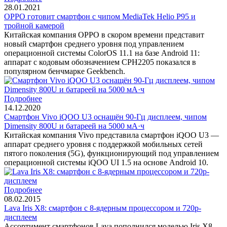
28.01.2021
OPPO готовит смартфон с чипом MediaTek Helio P95 и
тройной камерой
Китайская компания OPPO в скором времени представит
новый смартфон среднего уровня под управлением
операционной системы ColorOS 11.1 на базе Android 11:
аппарат с кодовым обозначением CPH2205 показался в
популярном бенчмарке Geekbench.
Подробнее
14.12.2020
Смартфон Vivo iQOO U3 оснащён 90-Гц дисплеем, чипом
Dimensity 800U и батареей на 5000 мА·ч
Китайская компания Vivo представила смартфон iQOO U3 —
аппарат среднего уровня с поддержкой мобильных сетей
пятого поколения (5G), функционирующий под управлением
операционной системы iQOO UI 1.5 на основе Android 10.
Подробнее
08.02.2015
Lava Iris X8: смартфон с 8-ядерным процессором и 720p-
дисплеем
Ассортимент смартфонов Lava пополнился моделью Iris X8,