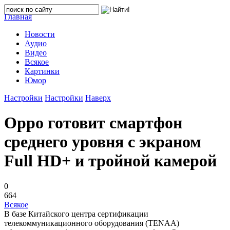
Главная
Новости
Аудио
Видео
Всякое
Картинки
Юмор
Настройки
Настройки
Наверх
Oppo готовит смартфон
среднего уровня с экраном
Full HD+ и тройной камерой
0
664
Всякое
В базе Китайского центра сертификации
телекоммуникационного оборудования (TENAA)