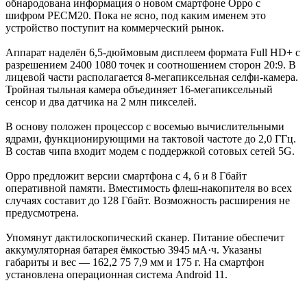
обнародована информация о новом смартфоне Oppo с
шифром PECM20. Пока не ясно, под каким именем это
устройство поступит на коммерческий рынок.
Аппарат наделён 6,5-дюймовым дисплеем формата Full HD+ с
разрешением 2400 1080 точек и соотношением сторон 20:9. В
лицевой части располагается 8-мегапиксельная селфи-камера.
Тройная тыльная камера объединяет 16-мегапиксельный
сенсор и два датчика на 2 млн пикселей.
В основу положен процессор с восемью вычислительными
ядрами, функционирующими на тактовой частоте до 2,0 ГГц.
В состав чипа входит модем с поддержкой сотовых сетей 5G.
Oppo предложит версии смартфона с 4, 6 и 8 Гбайт
оперативной памяти. Вместимость флеш-накопителя во всех
случаях составит до 128 Гбайт. Возможность расширения не
предусмотрена.
Упомянут дактилоскопический сканер. Питание обеспечит
аккумуляторная батарея ёмкостью 3945 мА·ч. Указаны
габариты и вес — 162,2 75 7,9 мм и 175 г. На смартфон
установлена операционная система Android 11.