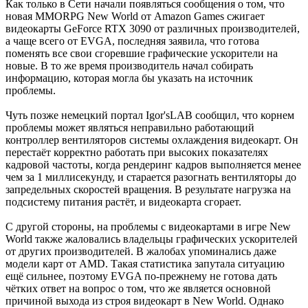
Как только в Сети начали появляться сообщения о том, что
новая MMORPG New World от Amazon Games сжигает
видеокарты GeForce RTX 3090 от различных производителей,
а чаще всего от EVGA, последняя заявила, что готова
поменять все свои сгоревшие графические ускорители на
новые. В то же время производитель начал собирать
информацию, которая могла бы указать на источник
проблемы.
Чуть позже немецкий портал Igor'sLAB сообщил, что корнем
проблемы может являться неправильно работающий
контроллер вентиляторов системы охлаждения видеокарт. Он
перестаёт корректно работать при высоких показателях
кадровой частоты, когда рендеринг кадров выполняется менее
чем за 1 миллисекунду, и старается разогнать вентиляторы до
запредельных скоростей вращения. В результате нагрузка на
подсистему питания растёт, и видеокарта сгорает.
С другой стороны, на проблемы с видеокартами в игре New
World также жаловались владельцы графических ускорителей
от других производителей. В жалобах упоминались даже
модели карт от AMD. Такая статистика запутала ситуацию
ещё сильнее, поэтому EVGA по-прежнему не готова дать
чётких ответ на вопрос о том, что же является основной
причиной выхода из строя видеокарт в New World. Однако