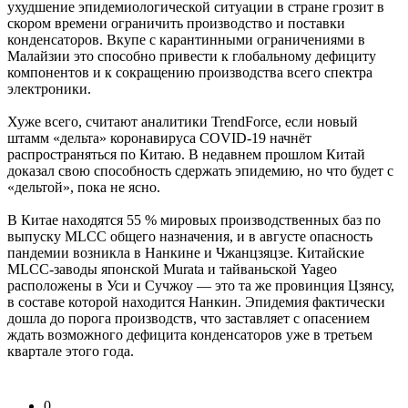
ухудшение эпидемиологической ситуации в стране грозит в
скором времени ограничить производство и поставки
конденсаторов. Вкупе с карантинными ограничениями в
Малайзии это способно привести к глобальному дефициту
компонентов и к сокращению производства всего спектра
электроники.
Хуже всего, считают аналитики TrendForce, если новый
штамм «дельта» коронавируса COVID-19 начнёт
распространяться по Китаю. В недавнем прошлом Китай
доказал свою способность сдержать эпидемию, но что будет с
«дельтой», пока не ясно.
В Китае находятся 55 % мировых производственных баз по
выпуску MLCC общего назначения, и в августе опасность
пандемии возникла в Нанкине и Чжанцзяцзе. Китайские
MLCC-заводы японской Murata и тайваньской Yageo
расположены в Уси и Сучжоу — это та же провинция Цзянсу,
в составе которой находится Нанкин. Эпидемия фактически
дошла до порога производств, что заставляет с опасением
ждать возможного дефицита конденсаторов уже в третьем
квартале этого года.
0