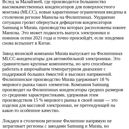
Вслед за Малайзией, где производится большинство
высококачественных конденсаторов для поверхностного
монтажа (MLCC), новые карантинные ограничения введены в
столичном регионе Манилы на Филиппинах. Ухудшение
ситуации грозит обернуться дефицитом конденсаторов
Samsung и Murata, производства которых расположены южнее
Манилы. Это может подкосить выпуск электроники и
новинок осени 2021 года и точно произойдёт, если эпидемия
снова вспыхнет в Китае.
Завод японской компании Murata выпускает на Филиппинах
MLCC-конденсаторы для автомобильной электроники. Это
сравнительно крупные компоненты, но зато способные
работать в широчайшем температурном диапазоне с
поддержкой больших ёмкостей и высоких напряжений.
Филиппинское производство Murata удерживает 18 %
мирового рынка таких элементов. Компания Samsung
производит на Филиппинах конденсаторы средних размеров
со средними характеристиками, удерживая этим
производством 15 % мирового рынка в своей нише — это
изделия для массовой электроники, не претендующей на
какое-то особенное качество.
Локдаун в столичном регионе Филиппин напрямую не
затрагивает регионы с заводами Samsung и Murata, но