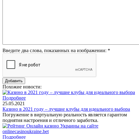
Введите два слова, показанных на изображении:
*
Похожие новости:
Подробнее
25.05.2021
Казино в 2021 году – лучшие клубы для идеального выбора
Погружение в виртуальную реальность является гарантом
поднятия настроения и отличного заработка.
Подробнее