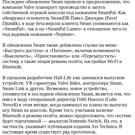
Последнее обновление Steam привело к предположению, что
компания Valve планирует производство и запуск
собственной игровой консоли под названием SteamPal. Как
обнаружил основатель SteamDB Павел Джундик (Pavel
Djundik), в коде бета-версии клиента Steam упоминаются как
«SteamPal», так и на «SteamPal Games» в отношении чего-то
под кодовым названием «Neptune».
В обновлении Steam также добавлены ссылки на меню
«Быстрого доступа» и «Питания», включая возможность
«Выключить», «Приостановить» или «Перезапустить»
систему, а также опция режима полёта, настройки Wi-Fi и
Bluetooth.
В прошлом разработчик Half-Life уже занимался выпуском
устройств: VR-гарнитуры Valve Index, контроллера Steam,
Steam Link и других. Возможно, новое устройство,
упомянутое в последнем обновлении Steam, является тем, что
имел в виду генеральный директор Гейб Ньюэлл (Gabe
Newell) в этом месяце, когда намекнул на планы по выпуску
игр Steam на консоли. Кроме того, учитывая наличие
Bluetooth и режима полёта, можно предположить, что система
будет портативной — аналогом Nintendo Switch. На это, в
частности, указывает публикация издания Ars Technica. В
настоящее время существует ряд прототипов,