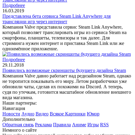
Подробнее
16.03.2019
Представлена бета сервиса Steam Link Anywhere для
трансляции игр через интернет
Компания Valve представила сервис Steam Link Anywhere,
который позволяет транслировать игры из сервиса Steam на
смартфоны, планшеты, телевизоры и так далее. Для
стриминга нужен интернет и приставка Steam Link или же
одноимённое приложение.
Подробнее
29.11.2018
Появились возможные скриншоты будущего дизайна Steam
Компания Valve давно работает над редизайном Steam, однако
не торопится показывать его миру. Летом разработчики уже
обновили чаты, сделав их похожими на Discord. А теперь,
судя по утечкам, готовится масштабное обновление внешнего
вида магазина.
Наши партнеры:
Навигация
Новости
Аудио
Видео
Всякое
Картинки
Юмор
Дополнительно
Обратная связь
Реклама
Правила
Аниме
Игры
RSS
Немного о сайте