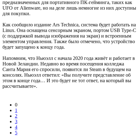
предназначенных для портативного ПК-гейминга, таких как
UFO от Alienware, но на деле лишь немногие из них доступны
для покупки.
Как сообщило издание Ars Technica, система будет работать на
Linux. Она оснащена сенсорным экраном, портом USB Type-C
(с поддержкой вывода изображения на экран) и встроенным
элементом управления. Также было отмечено, что устройство
будет запущено к концу года.
Напомним, что Ньюэлл с начала 2020 года живёт и работает в
Новой Зеландии. Недавно во время посещения колледжа
Санта Мария его спросили, появится ли Steam в будущем на
консолях. Ньюэлл ответил: «Вы получите представление об
этом в конце года… И это будет не тот ответ, на который вы
рассчитываете».
0
1
2
3
4
5