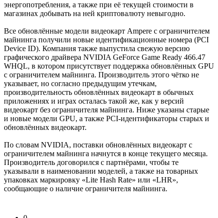
энергопотребления, а также при её текущей стоимости в
магазинах добывать на ней криптовалюту невыгодно.
Все обновлённые модели видеокарт Ampere с ограничителем
майнинга получили новые идентификационные номера (PCI
Device ID). Компания также выпустила свежую версию
графического драйвера NVIDIA GeForce Game Ready 466.47
WHQL, в котором присутствует поддержка обновлённых GPU
с ограничителем майнинга. Производитель этого чётко не
указывает, но согласно предыдущим утечкам,
производительность обновлённых видеокарт в обычных
приложениях и играх осталась такой же, как у версий
видеокарт без ограничителя майнинга. Ниже указаны старые
и новые модели GPU, а также PCI-идентификаторы старых и
обновлённых видеокарт.
По словам NVIDIA, поставки обновлённых видеокарт с
ограничителем майнинга начнутся в конце текущего месяца.
Производитель договорился с партнёрами, чтобы те
указывали в наименовании моделей, а также на товарных
упаковках маркировку «Lite Hash Rate» или «LHR»,
сообщающие о наличие ограничителя майнинга.
0