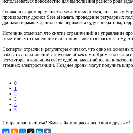
использоваться повсеместно для выполнения разного рода зада
Однако в скором времени это может измениться, поскольку У
производству дронов Sees.ai начать проведение регулярных по
дронами в рамках данного эксперимента будут операторы, тер
Источник отмечает, что снятие ограничений на управление дро
отметили, что нынешние испытания являются шагом к тому, чт
Эксперты отрасли и регуляторы считают, что одно из основных
избегать столкновений с другими объектами. Кроме того, для
регуляторы в конечном счёте одобрят масштабное использовани
атомных электростанций. Позднее дроны могут получить широко
0
1
2
3
4
5
Понравиласть статья? Жми лайк или расскажи своим друзьям!