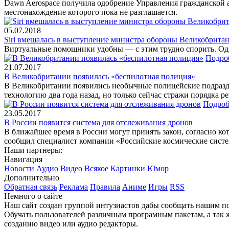
Dawn Aerospace получила одобрение Управления гражданской а
местонахождение которого пока не разглашается.
05.07.2018
Siri вмешалась в выступление министра обороны Великобрита
Виртуальные помощники удобны — с этим трудно спорить. Однак
Подро
21.07.2017
В Великобритании появилась «беспилотная полиция»
В Великобритании появились необычные полицейские подраздел
технологию два года назад, но только сейчас стражи порядка 
Подроб
23.05.2017
В России появится система для отслеживания дронов
В ближайшее время в России могут принять закон, согласно ко
сообщил специалист компании «Российские космические систе
Наши партнеры:
Навигация
Новости
Аудио
Видео
Всякое
Картинки
Юмор
Дополнительно
Обратная связь
Реклама
Правила
Аниме
Игры
RSS
Немного о сайте
Наш сайт создан группой интузиастов дабы сообщать нашим по
Обучать пользователей различным програмным пакетам, а так 
созданию видео или аудио редакторы.