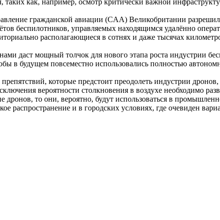
ч, таких как, например, осмотр критически важной инфраструкту
правление гражданской авиации (CAA) Великобритании разреши
лётов беспилотников, управляемых находящимся удалённо операто
риториально располагающиеся в сотнях и даже тысячах километр
нами даст мощный толчок для нового этапа роста индустрии бес
обы в будущем повсеместно использовались полностью автономн
 препятствий, которые предстоит преодолеть индустрии дронов,
 исключения вероятности столкновения в воздухе необходимо ра
е дронов, то они, вероятно, будут использоваться в промышлен
е распространение и в городских условиях, где очевиден вариа