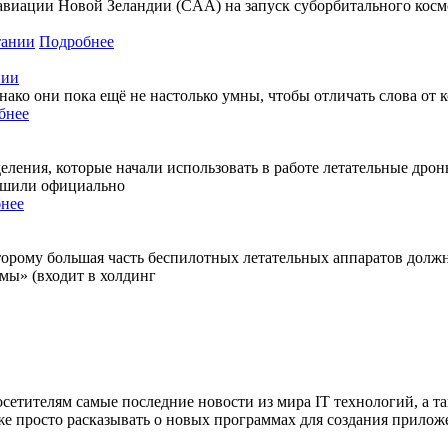
виации Новой Зеландии (CAA) на запуск суборбитального космо
Подробнее
нии
о они пока ещё не настолько умны, чтобы отличать слова от ко
бнее
ения, которые начали использовать в работе летательные дрон
решили официально
нее
торому большая часть беспилотных летательных аппаратов должн
мы» (входит в холдинг
сетителям самые последние новости из мира IT технологий, а т
же просто расказывать о новых программах для создания прило