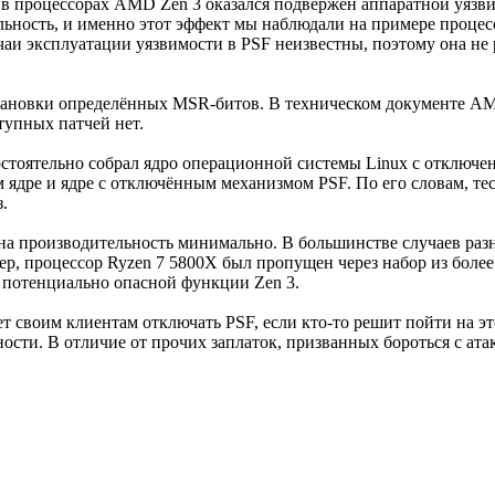
F) в процессорах AMD Zen 3 оказался подвержен аппаратной уязв
ость, и именно этот эффект мы наблюдали на примере процессор
чаи эксплуатации уязвимости в PSF неизвестны, поэтому она не
тановки определённых MSR-битов. В техническом документе AM
тупных патчей нет.
мостоятельно собрал ядро операционной системы Linux с отключе
дре и ядре с отключённым механизмом PSF. По его словам, тес
.
на производительность минимально. В большинстве случаев разн
р, процессор Ryzen 7 5800X был пропущен через набор из более 
 потенциально опасной функции Zen 3.
т своим клиентам отключать PSF, если кто-то решит пойти на это
ости. В отличие от прочих заплаток, призванных бороться с ат