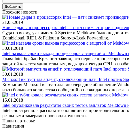
Похожие новости:
21.05.2019
Новые дыры в процессорах Intel — патч снижает производител
Судя по всему, уязвимостей Spectre и Meltdown было недостат
Zombieload, RIDL & Fallout и Store-to-Leak Forwarding.
30.01.2018
Intel назвала сроки выхода процессоров с защитой от Meltdown 
Глава Intel Брайан Кржанич заявил, что первые процессоры со
защитой кажется удивительным, ведь архитектура CPU разраба
30.01.2018
Microsoft выпустила апдейт, отключающий патч Intel против Spe
Компания Microsoft выпустила внеочередное обновление Window
из-за большого количества сообщений о неожиданных перезагр
15.01.2018
Intel опубликовала результаты своих тестов заплаток Meltdown и
Intel снова решила рассказать о влиянии на производительность
реальными замерами производительности.
Наши партнеры:
Навигация