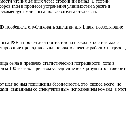
имости чтения данных через сторонний канал. В теории
ов Intel в процессе устранения уязвимостей Spectre и
 рекомендует конечным пользователям отключать
D пообещала опубликовать заплатки для Linux, позволяющие
нным PSF и провёл десятки тестов на нескольких системах с
тирование проводилось на широком спектре рабочих нагрузок,
ица была в пределах статистической погрешности, хотя в
чем 100 тестов. При этом усреднение всех результатов говорит
т шаг во имя повышения безопасности, это, скорее всего, не
аками, связанным со спекулятивным исполнением команд, в этот