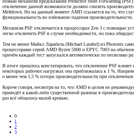
Новый механизм предсказания Predictive Store Forwarding (PS
отключение данной возможности должно снизить производительн
Meltdown. Но на данный момент AMD ссылается на то, что слу
функциональность во избежание падения производительности.
Механизм PSF отключается в процессорах Zen 3 с помощью ус
легко отключить PSF в случае необходимости, но пока общедос
Тем не менее Майкл Ларабель (Michael Larabel) из Phoronix са
процессорами серий AMD Ryzen 5000 и EPYC 7003 на обычном я
причём каждый тест запускался автоматически по несколько раз
В итоге пришлось констатировать, что отключение PSF влияет 
некоторых рабочих нагрузках она приближалась к 1 %. Наприме
о менее чем 1,5 % потери производительности при отключении
Короче говоря, несмотря на то, что AMD в целом не рекомендуе
приведёт к какой-либо существенной разнице в производительн
раз всё обошлось малой кровью.
0
1
2
3