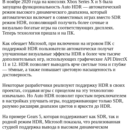
В ноябре 2020 года на консолях Xbox Series X и S была
запущена функциональность Auto HDR — автоматический
режим высокого динамического диапазона, который
автоматически включает в совместимых играх вместо SDR
режим HDR, позволяющий получить более сочные и
визуально богатые игры на соответствующих дисплеях.
Теперь технология пришла и на ПК.
Как обещает Microsoft, при включении на игровом ПК с
поддержкой HDR пользователи автоматически получат
улучшенные визуальные эффекты HDR в более чем тысяче
дополнительных игр, использующих графические API DirectX
11 и 12. HDR позволяет выводить ярче светлые тона и глубже
— тёмные, а также повышает цветовую насыщенность и
достоверность.
Некоторые разработчики реализуют поддержку HDR в своих
проектах, создавая игры с прицелом на эту технологию
изначально. Но Auto HDR позволит простым переключателем
в настройках улучшать игры, поддерживающие только SDR,
разумно расширяя диапазон цветов и яркости до HDR.
На примере Gears 5, которая поддерживает как SDR, так и
родной режим HDR, Microsoft показала, что реализованная
студией поддержка вывода в высоком динамическом