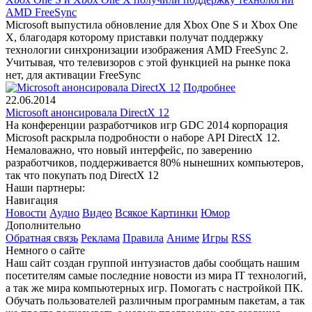
AMD FreeSync
Microsoft выпустила обновление для Xbox One S и Xbox One
X, благодаря которому приставки получат поддержку
технологии синхронизации изображения AMD FreeSync 2.
Учитывая, что телевизоров с этой функцией на рынке пока
нет, для активации FreeSync
Подробнее
22.06.2014
Microsoft анонсировала DirectX 12
На конференции разработчиков игр GDC 2014 корпорация
Microsoft раскрыла подробности о наборе API DirectX 12.
Немаловажно, что новый интерфейс, по заверению
разработчиков, поддерживается 80% нынешних компьютеров,
так что покупать под DirectX 12
Наши партнеры:
Навигация
Новости
Аудио
Видео
Всякое
Картинки
Юмор
Дополнительно
Обратная связь
Реклама
Правила
Аниме
Игры
RSS
Немного о сайте
Наш сайт создан группой интузиастов дабы сообщать нашим
посетителям самые последние новости из мира IT технологий,
а так же мира компьютерных игр. Помогать с настройкой ПК.
Обучать пользователей различным програмным пакетам, а так