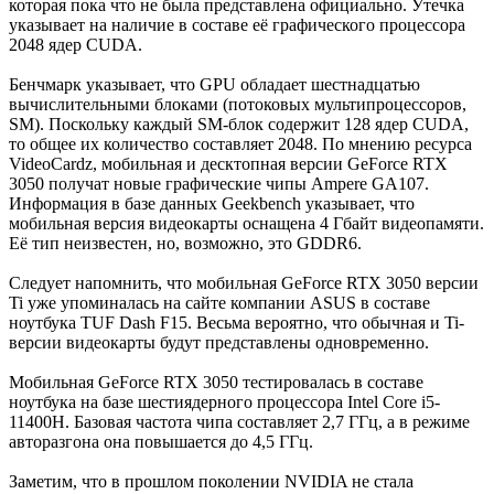
которая пока что не была представлена официально. Утечка
указывает на наличие в составе её графического процессора
2048 ядер CUDA.
Бенчмарк указывает, что GPU обладает шестнадцатью
вычислительными блоками (потоковых мультипроцессоров,
SM). Поскольку каждый SM-блок содержит 128 ядер CUDA,
то общее их количество составляет 2048. По мнению ресурса
VideoCardz, мобильная и десктопная версии GeForce RTX
3050 получат новые графические чипы Ampere GA107.
Информация в базе данных Geekbench указывает, что
мобильная версия видеокарты оснащена 4 Гбайт видеопамяти.
Её тип неизвестен, но, возможно, это GDDR6.
Следует напомнить, что мобильная GeForce RTX 3050 версии
Ti уже упоминалась на сайте компании ASUS в составе
ноутбука TUF Dash F15. Весьма вероятно, что обычная и Ti-
версии видеокарты будут представлены одновременно.
Мобильная GeForce RTX 3050 тестировалась в составе
ноутбука на базе шестиядерного процессора Intel Core i5-
11400H. Базовая частота чипа составляет 2,7 ГГц, а в режиме
авторазгона она повышается до 4,5 ГГц.
Заметим, что в прошлом поколении NVIDIA не стала