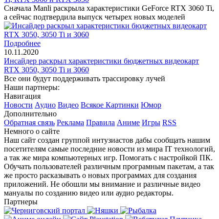
Сначала Manli раскрыла характеристики GeForce RTX 3060 Ti,
а сейчас подтвердила выпуск четырех новых моделей
Подробнее
10.11.2020
Инсайдер раскрыл характеристики бюджетных видеокарт
RTX 3050, 3050 Ti и 3060
Все они будут поддерживать трассировку лучей
Наши партнеры:
Навигация
Новости
Аудио
Видео
Всякое
Картинки
Юмор
Дополнительно
Обратная связь
Реклама
Правила
Аниме
Игры
RSS
Немного о сайте
Наш сайт создан группой интузиастов дабы сообщать нашим
посетителям самые последние новости из мира IT технологий,
а так же мира компьютерных игр. Помогать с настройкой ПК.
Обучать пользователей различным програмным пакетам, а так
же просто расказывать о новых программах для создания
приложений. Не обошли мы внимание и различные видео
мануалы по созданию видео или аудио редакторы.
Партнеры