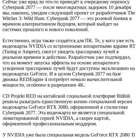
Сейчас уже вряд ли что-то приведёт к очередному переносу
Cyberpunk 2077 — после многократных задержек 10 декабря
мы, наконец, увидим следующий проект от разработчиков The
Witcher 3: Wild Hunt. Cyberpunk 2077 — это ролевой боевик в
мрачном альтернативном будущем, который выйдет на
системах прошлого и нового поколений.
Естественно, игра также создаётся для ПК. Те, у кого уже есть
видеокарты NVIDIA со встроенными аппаратными ядрами RT
(Turing и Ampere), смогут увидеть трассировку лучей в
реальном времени в действии. Разработчик уже подтвердил,
что на момент запуска эффекты на основе аппаратного
ускорения трассировки лучей будут доступны эксклюзивно на
видеокартах GeForce. И в целом Cyberpunk 2077 на базе
движка REDEngine 4 потребует немало вычислительной
мощности, особенно в разрешении 4K.
CD Projekt RED на китайской социальной платформе Bilibili
решила разыграть единственную копию специальной версии
видеокарты GeForce RTX 3080, оформленной в стилистике
Cyberpunk 2077. Эта видеокарта не является специальной
лимитированной серией NVIDIA, а скорее картой,
оформленной профессиональным моддером.
У NVIDIA уже была специальная модель GeForce RTX 2080 Ti