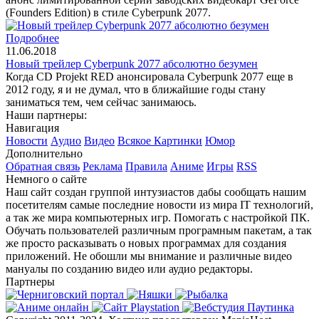
(Founders Edition) в стиле Cyberpunk 2077.
Подробнее
11.06.2018
Новый трейлер Cyberpunk 2077 абсолютно безумен
Когда CD Projekt RED анонсировала Cyberpunk 2077 еще в
2012 году, я и не думал, что в ближайшие годы стану
заниматься тем, чем сейчас занимаюсь.
Наши партнеры:
Навигация
Новости
Аудио
Видео
Всякое
Картинки
Юмор
Дополнительно
Обратная связь
Реклама
Правила
Аниме
Игры
RSS
Немного о сайте
Наш сайт создан группой интузиастов дабы сообщать нашим
посетителям самые последние новости из мира IT технологий,
а так же мира компьютерных игр. Помогать с настройкой ПК.
Обучать пользователей различным програмным пакетам, а так
же просто расказывать о новых программах для создания
приложений. Не обошли мы внимание и различные видео
мануалы по созданию видео или аудио редакторы.
Партнеры