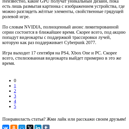
Неизвестно, какие GPU получат уникальный дизайн, пока
есть лишь размытая картинка с изображением устройства, где
можно разглядеть жёлтые элементы, свойственные грядущей
ролевой игре.
По словам NVIDIA, полноценный анонс лимитированной
серии состоится в ближайшее время. Скорее всего, под акцию
попадут видеокарты с поддержкой трассировки лучей,
которую как раз поддерживает Cyberpunk 2077.
Игра выходит 17 сентября на PS4, Xbox One и РС. Скорее
всего, стилизованная видеокарта выйдет примерно в это же
время.
0
1
2
3
4
5
Понравиласть статья? Жми лайк или расскажи своим друзьям!