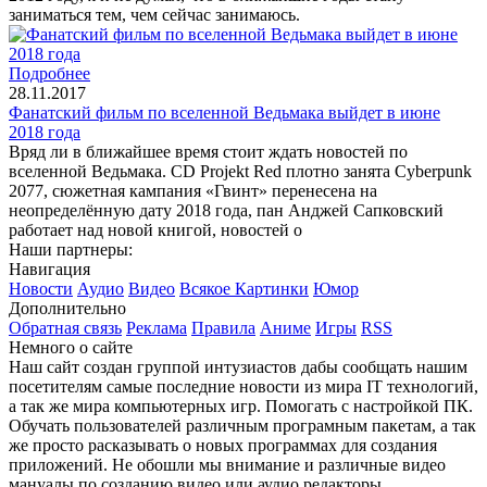
заниматься тем, чем сейчас занимаюсь.
Подробнее
28.11.2017
Фанатский фильм по вселенной Ведьмака выйдет в июне
2018 года
Вряд ли в ближайшее время стоит ждать новостей по
вселенной Ведьмака. CD Projekt Red плотно занята Cyberpunk
2077, сюжетная кампания «Гвинт» перенесена на
неопределённую дату 2018 года, пан Анджей Сапковский
работает над новой книгой, новостей о
Наши партнеры:
Навигация
Новости
Аудио
Видео
Всякое
Картинки
Юмор
Дополнительно
Обратная связь
Реклама
Правила
Аниме
Игры
RSS
Немного о сайте
Наш сайт создан группой интузиастов дабы сообщать нашим
посетителям самые последние новости из мира IT технологий,
а так же мира компьютерных игр. Помогать с настройкой ПК.
Обучать пользователей различным програмным пакетам, а так
же просто расказывать о новых программах для создания
приложений. Не обошли мы внимание и различные видео
мануалы по созданию видео или аудио редакторы.