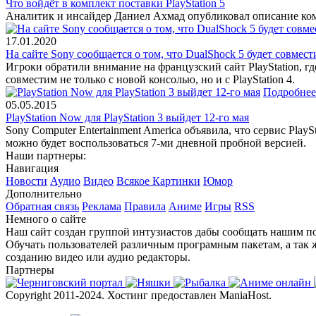
Что войдёт в комплект поставки PlayStation 5
Аналитик и инсайдер Даниел Ахмад опубликовал описание комп
17.01.2020
На сайте Sony сообщается о том, что DualShock 5 будет совмести
Игроки обратили внимание на французский сайт PlayStation, г
совместим не только с новой консолью, но и с PlayStation 4.
Подробнее
05.05.2015
PlayStation Now для PlayStation 3 выйдет 12-го мая
Sony Computer Entertainment America объявила, что сервис PlayS
можно будет воспользоваться 7-ми дневной пробной версией.
Наши партнеры:
Навигация
Новости
Аудио
Видео
Всякое
Картинки
Юмор
Дополнительно
Обратная связь
Реклама
Правила
Аниме
Игры
RSS
Немного о сайте
Наш сайт создан группой интузиастов дабы сообщать нашим по
Обучать пользователей различным програмным пакетам, а так 
созданию видео или аудио редакторы.
Партнеры
Copyright 2011-2024. Хостинг предоставлен ManiaHost.