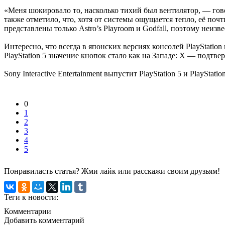
«Меня шокировало то, насколько тихий был вентилятор, — говор
также отметило, что, хотя от системы ощущается тепло, её поч
представлены только Astro’s Playroom и Godfall, поэтому неизве
Интересно, что всегда в японских версиях консолей PlayStati
PlayStation 5 значение кнопок стало как на Западе: X — подтв
Sony Interactive Entertainment выпустит PlayStation 5 и PlayStat
0
1
2
3
4
5
Понравиласть статья? Жми лайк или расскажи своим друзьям!
Теги к новости:
Комментарии
Добавить комментарий