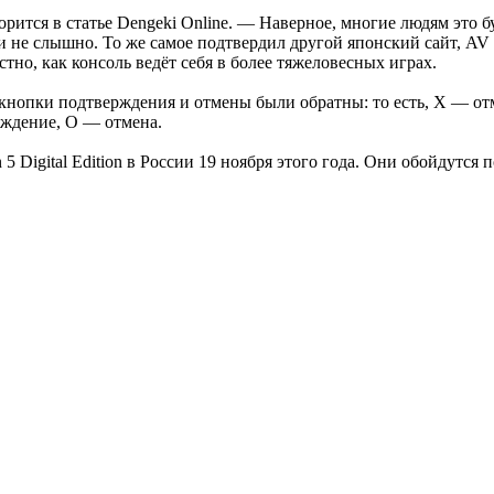
ится в статье Dengeki Online. — Наверное, многие людям это бу
ти не слышно. То же самое подтвердил другой японский сайт, AV
стно, как консоль ведёт себя в более тяжеловесных играх.
on кнопки подтверждения и отмены были обратны: то есть, X — о
ерждение, O — отмена.
ion 5 Digital Edition в России 19 ноября этого года. Они обойдутс