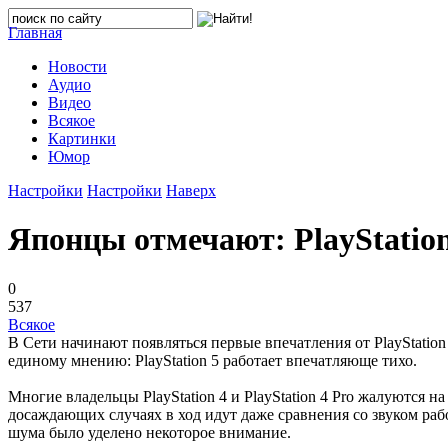
Главная
Новости
Аудио
Видео
Всякое
Картинки
Юмор
Настройки
Настройки
Наверх
Японцы отмечают: PlayStation
0
537
Всякое
В Сети начинают появляться первые впечатления от PlayStation
единому мнению: PlayStation 5 работает впечатляюще тихо.
Многие владельцы PlayStation 4 и PlayStation 4 Pro жалуются н
досаждающих случаях в ход идут даже сравнения со звуком раб
шума было уделено некоторое внимание.