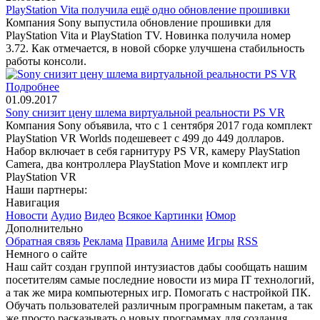
PlayStation Vita получила ещё одно обновление прошивки
Компания Sony выпустила обновление прошивки для
PlayStation Vita и PlayStation TV. Новинка получила номер
3.72. Как отмечается, в новой сборке улучшена стабильность
работы консоли.
Подробнее
01.09.2017
Sony снизит цену шлема виртуальной реальности PS VR
Компания Sony объявила, что с 1 сентября 2017 года комплект
PlayStation VR Worlds подешевеет с 499 до 449 долларов.
Набор включает в себя гарнитуру PS VR, камеру PlayStation
Camera, два контроллера PlayStation Move и комплект игр
PlayStation VR
Наши партнеры:
Навигация
Новости
Аудио
Видео
Всякое
Картинки
Юмор
Дополнительно
Обратная связь
Реклама
Правила
Аниме
Игры
RSS
Немного о сайте
Наш сайт создан группой интузиастов дабы сообщать нашим
посетителям самые последние новости из мира IT технологий,
а так же мира компьютерных игр. Помогать с настройкой ПК.
Обучать пользователей различным програмным пакетам, а так
же просто расказывать о новых программах для создания