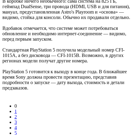
В коробке ничего необычного: сама система на 825 ГБ,
геймпад DualSense, три провода (HDMI, USB и для питания),
мануал, предустановленная Astro's Playroom и «основа» —
видимо, стойка для консоли. Обычно их продавали отдельно.
Вдобавок отмечается, что системе может потребоваться
обновление и необходимо интернет-соединение — видимо,
перед первым запуском.
Стандартная PlayStation 5 получила модельный номер CFI-
1015A, а без дисковода — CFI-1015B. Возможно, в других
регионах модели получат другие номера.
PlayStation 5 готовится к выходу в конце года. В ближайшее
время Sony должна провести презентацию, представив
подробности о запуске — дату выхода, стоимость и детали
предзаказов.
0
1
2
3
4
5