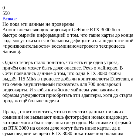
0
550
Всякое
Но пока эти данные не проверены
Анонс впечатляющих видеокарт GeForce RTX 3000 был
быстро омрачён информацией о том, что такие карты до конца
года могут оказаться в большом дефиците из-за недостаточной
«производительности» восьминанометрового техпроцесса
Samsung.
Однако теперь стало понятно, что есть ещё одна угроза,
причём она может быть даже опаснее. Речь о майнерах. В
Сети появились данные о том, что одна RTX 3080 якобы
выдаёт 115 Mh/s в процессе добычи криптовалюты Ethereum, а
это очень внушительный показатель для 700-долларовой
видеокарты. И якобы китайские майнеры уже каким-то
образом умудряются приобретать эти адаптеры, хотя до старта
продаж ещё больше недели.
Правда, стоит отметить, что из всех этих данных никаких
сомнений не вызывают лишь фотографии новых видеокарт,
которые могли быть сделаны где угодно. На снимке с фермой
из RTX 3080 на самом деле могут быть иные карты, да и
сумасшедший хешрейт RTX 3080 пока тоже под большим