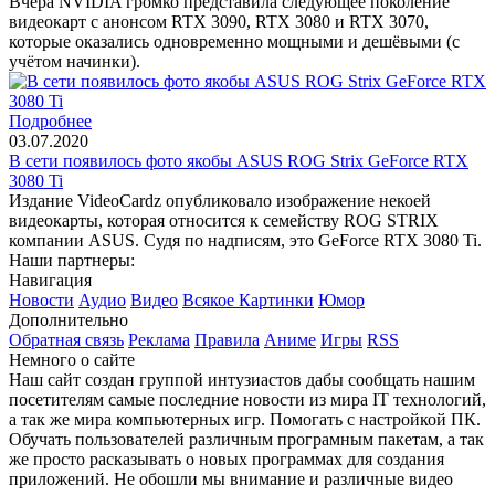
Вчера NVIDIA громко представила следующее поколение
видеокарт с анонсом RTX 3090, RTX 3080 и RTX 3070,
которые оказались одновременно мощными и дешёвыми (с
учётом начинки).
Подробнее
03.07.2020
В сети появилось фото якобы ASUS ROG Strix GeForce RTX
3080 Ti
Издание VideoCardz опубликовало изображение некоей
видеокарты, которая относится к семейству ROG STRIX
компании ASUS. Судя по надписям, это GeForce RTX 3080 Ti.
Наши партнеры:
Навигация
Новости
Аудио
Видео
Всякое
Картинки
Юмор
Дополнительно
Обратная связь
Реклама
Правила
Аниме
Игры
RSS
Немного о сайте
Наш сайт создан группой интузиастов дабы сообщать нашим
посетителям самые последние новости из мира IT технологий,
а так же мира компьютерных игр. Помогать с настройкой ПК.
Обучать пользователей различным програмным пакетам, а так
же просто расказывать о новых программах для создания
приложений. Не обошли мы внимание и различные видео