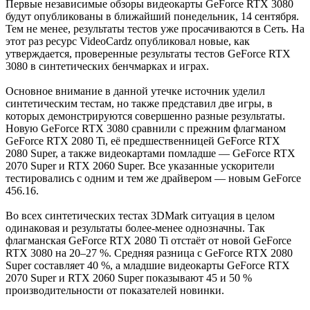
Первые независимые обзоры видеокарты GeForce RTX 3080
будут опубликованы в ближайший понедельник, 14 сентября.
Тем не менее, результаты тестов уже просачиваются в Сеть. На
этот раз ресурс VideoCardz опубликовал новые, как
утверждается, проверенные результаты тестов GeForce RTX
3080 в синтетических бенчмарках и играх.
Основное внимание в данной утечке источник уделил
синтетическим тестам, но также представил две игры, в
которых демонстрируются совершенно разные результаты.
Новую GeForce RTX 3080 сравнили с прежним флагманом
GeForce RTX 2080 Ti, её предшественницей GeForce RTX
2080 Super, а также видеокартами помладше — GeForce RTX
2070 Super и RTX 2060 Super. Все указанные ускорители
тестировались с одним и тем же драйвером — новым GeForce
456.16.
Во всех синтетических тестах 3DMark ситуация в целом
одинаковая и результаты более-менее однозначны. Так
флагманская GeForce RTX 2080 Ti отстаёт от новой GeForce
RTX 3080 на 20–27 %. Средняя разница с GeForce RTX 2080
Super составляет 40 %, а младшие видеокарты GeForce RTX
2070 Super и RTX 2060 Super показывают 45 и 50 %
производительности от показателей новинки.