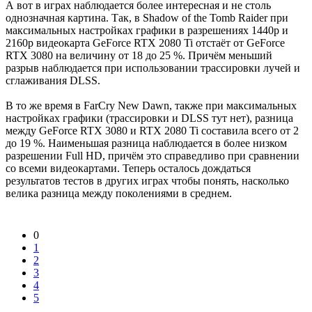
А вот в играх наблюдается более интересная и не столь
однозначная картина. Так, в Shadow of the Tomb Raider при
максимальных настройках графики в разрешениях 1440p и
2160p видеокарта GeForce RTX 2080 Ti отстаёт от GeForce
RTX 3080 на величину от 18 до 25 %. Причём меньший
разрыв наблюдается при использовании трассировки лучей и
сглаживания DLSS.
В то же время в FarCry New Dawn, также при максимальных
настройках графики (трассировки и DLSS тут нет), разница
между GeForce RTX 3080 и RTX 2080 Ti составила всего от 2
до 19 %. Наименьшая разница наблюдается в более низком
разрешении Full HD, причём это справедливо при сравнении
со всеми видеокартами. Теперь осталось дождаться
результатов тестов в других играх чтобы понять, насколько
велика разница между поколениями в среднем.
0
1
2
3
4
5