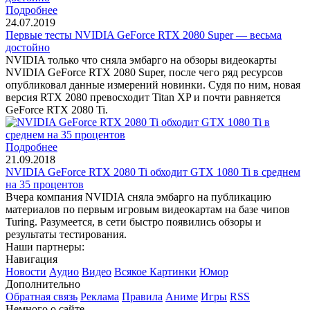
Подробнее
24.07.2019
Первые тесты NVIDIA GeForce RTX 2080 Super — весьма
достойно
NVIDIA только что сняла эмбарго на обзоры видеокарты
NVIDIA GeForce RTX 2080 Super, после чего ряд ресурсов
опубликовал данные измерений новинки. Судя по ним, новая
версия RTX 2080 превосходит Titan XP и почти равняется
GeForce RTX 2080 Ti.
Подробнее
21.09.2018
NVIDIA GeForce RTX 2080 Ti обходит GTX 1080 Ti в среднем
на 35 процентов
Вчера компания NVIDIA сняла эмбарго на публикацию
материалов по первым игровым видеокартам на базе чипов
Turing. Разумеется, в сети быстро появились обзоры и
результаты тестирования.
Наши партнеры:
Навигация
Новости
Аудио
Видео
Всякое
Картинки
Юмор
Дополнительно
Обратная связь
Реклама
Правила
Аниме
Игры
RSS
Немного о сайте