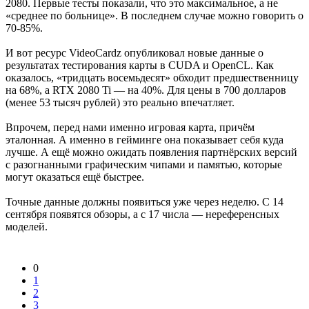
2080. Первые тесты показали, что это максимальное, а не
«среднее по больнице». В последнем случае можно говорить о
70-85%.
И вот ресурс VideoCardz опубликовал новые данные о
результатах тестирования карты в CUDA и OpenCL. Как
оказалось, «тридцать восемьдесят» обходит предшественницу
на 68%, а RTX 2080 Ti — на 40%. Для цены в 700 долларов
(менее 53 тысяч рублей) это реально впечатляет.
Впрочем, перед нами именно игровая карта, причём
эталонная. А именно в гейминге она показывает себя куда
лучше. А ещё можно ожидать появления партнёрских версий
с разогнанными графическим чипами и памятью, которые
могут оказаться ещё быстрее.
Точные данные должны появиться уже через неделю. С 14
сентября появятся обзоры, а с 17 числа — нереференсных
моделей.
0
1
2
3