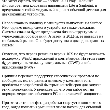
это хотят сделать позже — весной 2021 года. Новинка
фигурирует под кодовыми названиями Lite и Santorini, и
представляет собой модульный вариант обычной десятки для
двухэкранных устройств.
Первоначально новинку планируется выпустить на Surface
Neo, однако выход самого устройство также отложили.
Система сначала будет предложена бизнес-структурам и
учреждениям образования. А затем, в 2022-м, её выведут на
глобальный рынок. Она будет доступна и для одноэкранных
систем.
Отметим, что первая релизная версия 10X не будет включать
поддержку Win32-приложений в контейнерах. На этом этапе
будут доступны только универсальные (UWP) и веб-
приложения (PWA).
Причина переноса поддержку классических программ не
сообщается, но, по разным данным, у компании есть
проблемы с разработкой быстрых контейнеров для запуска
этих приложений. Утверждается, что они работают на
порядок медленнее обычного PC сопоставимой мощности.
При этом активная фаза разработки стартует в конце этого
года, когда компания уменьшит число патчей для обычной