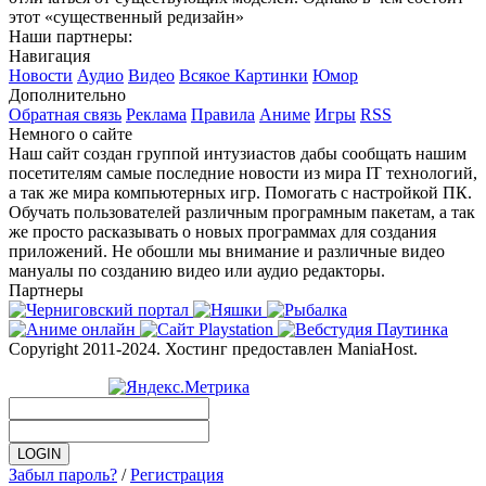
этот «существенный редизайн»
Наши партнеры:
Навигация
Новости
Аудио
Видео
Всякое
Картинки
Юмор
Дополнительно
Обратная связь
Реклама
Правила
Аниме
Игры
RSS
Немного о сайте
Наш сайт создан группой интузиастов дабы сообщать нашим
посетителям самые последние новости из мира IT технологий,
а так же мира компьютерных игр. Помогать с настройкой ПК.
Обучать пользователей различным програмным пакетам, а так
же просто расказывать о новых программах для создания
приложений. Не обошли мы внимание и различные видео
мануалы по созданию видео или аудио редакторы.
Партнеры
Copyright 2011-2024. Хостинг предоставлен ManiaHost.
Забыл пароль?
/
Регистрация