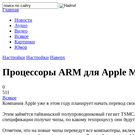
Главная
Новости
Аудио
Видео
Всякое
Картинки
Юмор
Настройки
Настройки
Наверх
Процессоры ARM для Apple M
0
511
Всякое
Компания Apple уже в этом году планирует начать перевод сво
Этим займётся тайваньский полупроводниковый гигант TSMC. Т
спецификации получат чипы, по какому техпроцессу они будут 
Отметим, что на новые чипы переведут все компьютеры, включа