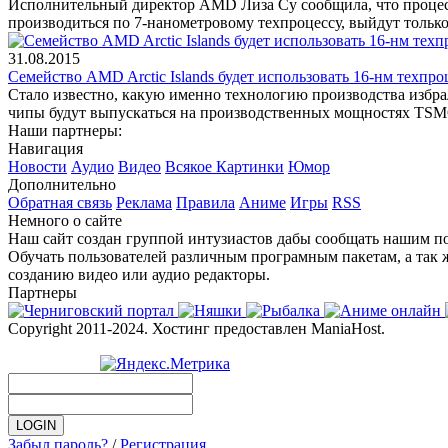
Исполнительный директор AMD Лиза Су сообщила, что процессо
производиться по 7-нанометровому техпроцессу, выйдут только 
31.08.2015
Семейство AMD Arctic Islands будет использовать 16-нм техпр
Стало известно, какую именно технологию производства избрал
чипы будут выпускаться на производственных мощностях TSM
Наши партнеры:
Навигация
Новости
Аудио
Видео
Всякое
Картинки
Юмор
Дополнительно
Обратная связь
Реклама
Правила
Аниме
Игры
RSS
Немного о сайте
Наш сайт создан группой интузиастов дабы сообщать нашим по
Обучать пользователей различным програмным пакетам, а так 
созданию видео или аудио редакторы.
Партнеры
Copyright 2011-2024. Хостинг предоставлен ManiaHost.
Забыл пароль?
/
Регистрация