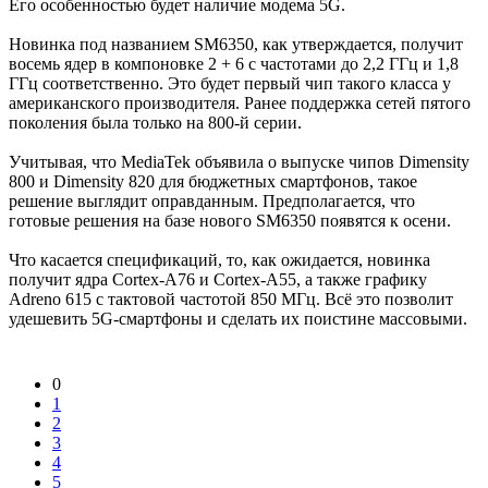
Его особенностью будет наличие модема 5G.
Новинка под названием SM6350, как утверждается, получит
восемь ядер в компоновке 2 + 6 с частотами до 2,2 ГГц и 1,8
ГГц соответственно. Это будет первый чип такого класса у
американского производителя. Ранее поддержка сетей пятого
поколения была только на 800-й серии.
Учитывая, что MediaTek объявила о выпуске чипов Dimensity
800 и Dimensity 820 для бюджетных смартфонов, такое
решение выглядит оправданным. Предполагается, что
готовые решения на базе нового SM6350 появятся к осени.
Что касается спецификаций, то, как ожидается, новинка
получит ядра Cortex-A76 и Cortex-A55, а также графику
Adreno 615 с тактовой частотой 850 МГц. Всё это позволит
удешевить 5G-смартфоны и сделать их поистине массовыми.
0
1
2
3
4
5