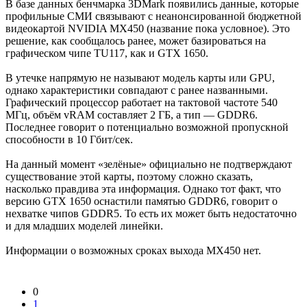
В базе данных бенчмарка 3DMark появились данные, которые
профильные СМИ связывают с неанонсированной бюджетной
видеокартой NVIDIA MX450 (название пока условное). Это
решение, как сообщалось ранее, может базироваться на
графическом чипе TU117, как и GTX 1650.
В утечке напрямую не называют модель карты или GPU,
однако характеристики совпадают с ранее названными.
Графический процессор работает на тактовой частоте 540
МГц, объём vRAM составляет 2 ГБ, а тип — GDDR6.
Последнее говорит о потенциально возможной пропускной
способности в 10 Гбит/сек.
На данный момент «зелёные» официально не подтверждают
существование этой карты, поэтому сложно сказать,
насколько правдива эта информация. Однако тот факт, что
версию GTX 1650 оснастили памятью GDDR6, говорит о
нехватке чипов GDDR5. То есть их может быть недостаточно
и для младших моделей линейки.
Информации о возможных сроках выхода MX450 нет.
0
1