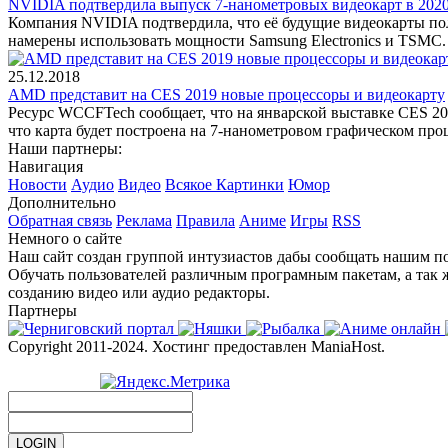
NVIDIA подтвердила выпуск 7-нанометровых видеокарт в 2020
Компания NVIDIA подтвердила, что её будущие видеокарты полу
намерены использовать мощности Samsung Electronics и TSMC.
25.12.2018
AMD представит на CES 2019 новые процессоры и видеокарту
Ресурс WCCFTech сообщает, что на январской выставке CES 20
что карта будет построена на 7-нанометровом графическом проц
Наши партнеры:
Навигация
Новости
Аудио
Видео
Всякое
Картинки
Юмор
Дополнительно
Обратная связь
Реклама
Правила
Аниме
Игры
RSS
Немного о сайте
Наш сайт создан группой интузиастов дабы сообщать нашим по
Обучать пользователей различным програмным пакетам, а так 
созданию видео или аудио редакторы.
Партнеры
Copyright 2011-2024. Хостинг предоставлен ManiaHost.