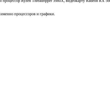
 процессор Ryzen Threadripper 3980X, видеокарту Radeon RX 5
 именно процессоров и графики.