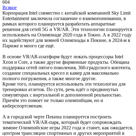
604
Всякое
Корпорация Intel совместно с китайской компанией Sky Limit
Entertainment заключила соглашение о взаимопонимании, в
рамках которого планируется разработать аппаратные
решения для сетей 5G и VR/AR. Эти технологии планируется
использовать на Олимпиаде 2020 года в Токио. А в 2022 году
их задействуют для зимней Олимпиады в Пекине, в 2024-м в
Париже и много где ещё.
В основе VR/AR-платформ будут лежать процессоры Intel
Xeon и Core, а также другие фирменные продукты. Обещана
поддержка сетей пятого поколения, 360-градусного контента,
создание специальных кресел и камер для максимально
полного погружения, а также многое другое.
Кроме того, планируется использовать эти технологии для
тренировки атлетов. По сути, речь идёт о продвинутых
симуляторах с виртуальной и дополненной реальностью.
Причём это помоет не только олимпийцам, но и
киберспортсменам.
А в городской черте Пекина планируется построить
тематический VR/AR-парк, который будет сопровождать
зимние Олимпийские игры 2022 года и станет, как ожидается,
центром трансляции спортивных и других мероприятий в