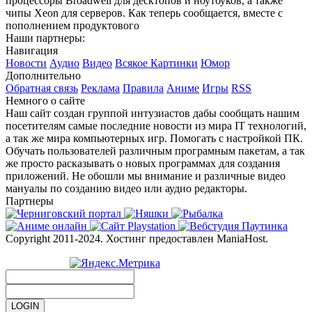
процессоры Broadwell для десктопов и ноутбуков, а также
чипы Xeon для серверов. Как теперь сообщается, вместе с
пополнением продуктового
Наши партнеры:
Навигация
Новости
Аудио
Видео
Всякое
Картинки
Юмор
Дополнительно
Обратная связь
Реклама
Правила
Аниме
Игры
RSS
Немного о сайте
Наш сайт создан группой интузиастов дабы сообщать нашим
посетителям самые последние новости из мира IT технологий,
а так же мира компьютерных игр. Помогать с настройкой ПК.
Обучать пользователей различным програмным пакетам, а так
же просто расказывать о новых программах для создания
приложений. Не обошли мы внимание и различные видео
мануалы по созданию видео или аудио редакторы.
Партнеры
Copyright 2011-2024. Хостинг предоставлен ManiaHost.