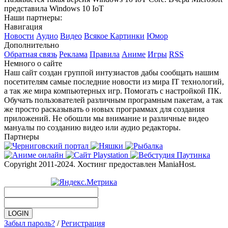
представила Windows 10 IoT
Наши партнеры:
Навигация
Новости
Аудио
Видео
Всякое
Картинки
Юмор
Дополнительно
Обратная связь
Реклама
Правила
Аниме
Игры
RSS
Немного о сайте
Наш сайт создан группой интузиастов дабы сообщать нашим
посетителям самые последние новости из мира IT технологий,
а так же мира компьютерных игр. Помогать с настройкой ПК.
Обучать пользователей различным програмным пакетам, а так
же просто расказывать о новых программах для создания
приложений. Не обошли мы внимание и различные видео
мануалы по созданию видео или аудио редакторы.
Партнеры
Copyright 2011-2024. Хостинг предоставлен ManiaHost.
Забыл пароль?
/
Регистрация