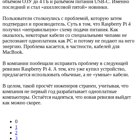
объёмом ОЗУ до 4 ГБ и разъёмом питания USB-C. Именно
последний и стал «ахиллесовой пятой» новинки.
Пользователи столкнулись с проблемой, которую затем
подтвердил и производитель. Суть в том, что Raspberry Pi 4
получил «неправильную» схему подачи питания. Как
оказалось, некоторые кабели со специальными чипами не
распознают одноплатник как PC и потому не подают на него
энергию. Проблема касается, в частности, кабелей для
MacBook.
В компании пообещали исправить проблему в следующей
ревизии Raspberry Pi 4. А тем, кто уже купил устройство,
предлагается использовать обычные, а не «умные» кабели.
В целом, такой просчёт инженеров странен, учитывая, что
компания не первый год разрабатывает одноплатные
компьютеры. Остаётся надеяться, что новая ревизия выйдет
как можно скорее.
0
1
2
3