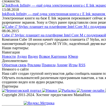
сложности.
13.08.2018
InkBook Infinity — ещё одна электронная книга с E Ink экраном
Электронные книги на базе E Ink экранов переживают сейчас в
разрешение экранов. Sony и Onyx ранее представили свои реше
08.06.2015
Cube i7 Stylus: планшет на платформе Intel Core M с поддержк
Компания Cube 18 июня начнёт продажи планшета i7 Stylus, ис
нанометровый процессор Core-M 5Y10c, наделённый двумя в
Наши партнеры:
Навигация
Новости
Аудио
Видео
Всякое
Картинки
Юмор
Дополнительно
Обратная связь
Реклама
Правила
Аниме
Игры
RSS
Немного о сайте
Наш сайт создан группой интузиастов дабы сообщать нашим по
Обучать пользователей различным програмным пакетам, а так 
созданию видео или аудио редакторы.
Партнеры
Copyright 2011-2024. Хостинг предоставлен ManiaHost.