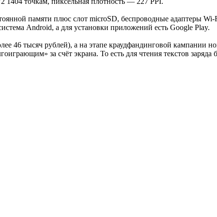
2 1404 точкам, пиксельная плотность — 227 PPI.
тоянной памяти плюс слот microSD, беспроводные адаптеры Wi-F
стема Android, а для установки приложений есть Google Play.
лее 46 тысяч рублей), а на этапе краудфандинговой кампании но
гоиграющим» за счёт экрана. То есть для чтения текстов заряда 