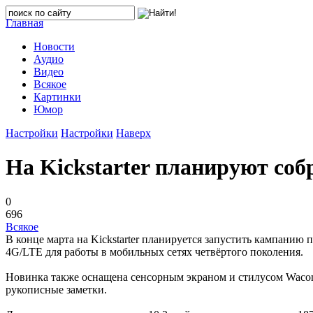
Главная
Новости
Аудио
Видео
Всякое
Картинки
Юмор
Настройки
Настройки
Наверх
На Kickstarter планируют соб
0
696
Всякое
В конце марта на Kickstarter планируется запустить кампанию 
4G/LTE для работы в мобильных сетях четвёртого поколения.
Новинка также оснащена сенсорным экраном и стилусом Wacom,
рукописные заметки.