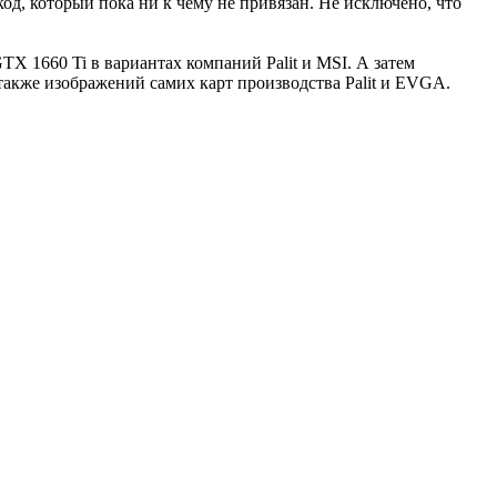
код, который пока ни к чему не привязан. Не исключено, что
X 1660 Ti в вариантах компаний Palit и MSI. А затем
также изображений самих карт производства Palit и EVGA.