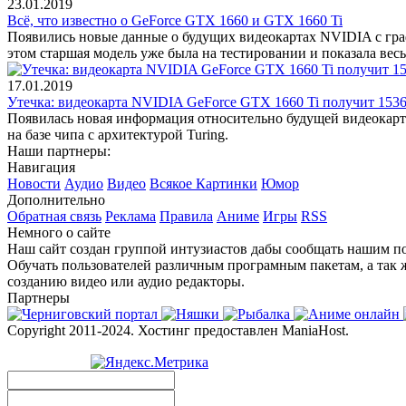
23.01.2019
Всё, что известно о GeForce GTX 1660 и GTX 1660 Ti
Появились новые данные о будущих видеокартах NVIDIA с граф
этом старшая модель уже была на тестировании и показала ве
17.01.2019
Утечка: видеокарта NVIDIA GeForce GTX 1660 Ti получит 15
Появилась новая информация относительно будущей видеокарт
на базе чипа с архитектурой Turing.
Наши партнеры:
Навигация
Новости
Аудио
Видео
Всякое
Картинки
Юмор
Дополнительно
Обратная связь
Реклама
Правила
Аниме
Игры
RSS
Немного о сайте
Наш сайт создан группой интузиастов дабы сообщать нашим по
Обучать пользователей различным програмным пакетам, а так 
созданию видео или аудио редакторы.
Партнеры
Copyright 2011-2024. Хостинг предоставлен ManiaHost.