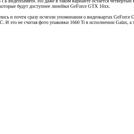
 ГБ видеопамяти. Но даже в таком варианте остаётся четвёртый 
которые будут доступнее линейки GeForce GTX 16xx.
ись и почти сразу исчезли упоминания о видеокартах GeForce GT
 И это не считая фото упаковки 1660 Ti в исполнении Galax, а 