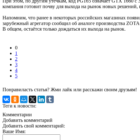
При этом, по другим утечкам, код PG165 означает GTX 1660 с 3
компания готовит почву для выхода на рынок новых решений, 
Напомним, что ранее в некоторых российских магазинах появил
зарубежный агрегатор сообщил об аналоге производства ZOTAC.
В общем, остаётся только дождаться их выхода на рынок.
0
1
2
3
4
5
Понравиласть статья? Жми лайк или расскажи своим друзьям!
Теги к новости:
Комментарии
Добавить комментарий
Добавить свой комментарий:
Ваше Имя: