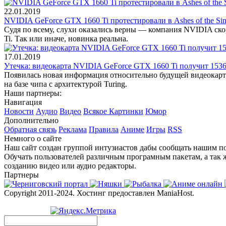
22.01.2019
NVIDIA GeForce GTX 1660 Ti протестировали в Ashes of the Sing
Судя по всему, слухи оказались верны — компания NVIDIA ско
Ti. Так или иначе, новинка реальна.
17.01.2019
Утечка: видеокарта NVIDIA GeForce GTX 1660 Ti получит 15
Появилась новая информация относительно будущей видеокарт
на базе чипа с архитектурой Turing.
Наши партнеры:
Навигация
Новости
Аудио
Видео
Всякое
Картинки
Юмор
Дополнительно
Обратная связь
Реклама
Правила
Аниме
Игры
RSS
Немного о сайте
Наш сайт создан группой интузиастов дабы сообщать нашим по
Обучать пользователей различным програмным пакетам, а так 
созданию видео или аудио редакторы.
Партнеры
Copyright 2011-2024. Хостинг предоставлен ManiaHost.