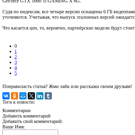
GeForce GTX 1660 Ti GAMING X 6G.
Судя по индексам, все четыре версии оснащены 6 ГБ видеопамя
уточняются. Учитывая, что выпуск эталонных версий ожидаетс
Что касается цен, то, вероятно, партнёрские модели будут сто
0
1
2
3
4
5
Понравиласть статья? Жми лайк или расскажи своим друзьям!
Теги к новости:
Комментарии
Добавить комментарий
Добавить свой комментарий:
Ваше Имя: