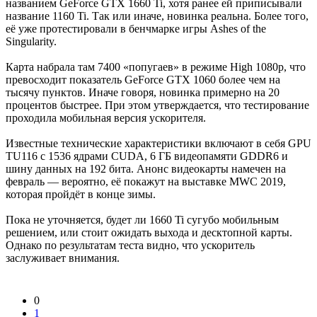
названием GeForce GTX 1660 Ti, хотя ранее ей приписывали
название 1160 Ti. Так или иначе, новинка реальна. Более того,
её уже протестировали в бенчмарке игры Ashes of the
Singularity.
Карта набрала там 7400 «попугаев» в режиме High 1080p, что
превосходит показатель GeForce GTX 1060 более чем на
тысячу пунктов. Иначе говоря, новинка примерно на 20
процентов быстрее. При этом утверждается, что тестирование
проходила мобильная версия ускорителя.
Известные технические характеристики включают в себя GPU
TU116 с 1536 ядрами CUDA, 6 ГБ видеопамяти GDDR6 и
шину данных на 192 бита. Анонс видеокарты намечен на
февраль — вероятно, её покажут на выставке MWC 2019,
которая пройдёт в конце зимы.
Пока не уточняется, будет ли 1660 Ti сугубо мобильным
решением, или стоит ожидать выхода и десктопной карты.
Однако по результатам теста видно, что ускоритель
заслуживает внимания.
0
1