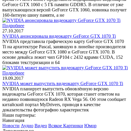
GeForce GTX 1060 с 5 ГБ памяти GDDR5. В отличие от уже
выпускающихся версий GeForce GTX 1060, новинка получит
160-битную шину памяти, а не
Подробнее
27.10.2017
NVIDIA анонсировала видеокарту GeForce GTX 1070 Ti
NVIDIA представила графическую карту GeForce GTX 1070
Ti на архитектуре Pascal, занявшую в линейке производителя
место между GeForce GTX 1080 и GeForce GTX 1070. В
основе девайса лежит чип GP104 с 2432 ядрами CUDA, 152
блоками текстуризации и 64
Подробнее
19.09.2017
NVIDIA может выпустить видеокарту GeForce GTX 1070 Ti
NVIDIA планирует выпустить обновлённую версию
видеокарты GeForce GTX 1070, которая станет ответом на
недавно появившуюся Radeon RX Vega 56. Об этом сообщает
китайский портал MyDrivers, приводя в качестве
доказательства фотографию характеристик
Наши партнеры:
Навигация
Новости
Аудио
Видео
Всякое
Картинки
Юмор
Дополнительно