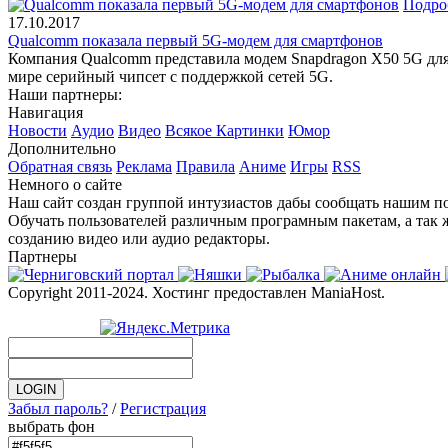
Подро
17.10.2017
Qualcomm показала первый 5G-модем для смартфонов
Компания Qualcomm представила модем Snapdragon X50 5G для 
мире серийный чипсет с поддержкой сетей 5G.
Наши партнеры:
Навигация
Новости
Аудио
Видео
Всякое
Картинки
Юмор
Дополнительно
Обратная связь
Реклама
Правила
Аниме
Игры
RSS
Немного о сайте
Наш сайт создан группой интузиастов дабы сообщать нашим по
Обучать пользователей различным програмным пакетам, а так 
созданию видео или аудио редакторы.
Партнеры
Copyright 2011-2024. Хостинг предоставлен ManiaHost.
Забыл пароль?
/
Регистрация
выбрать фон