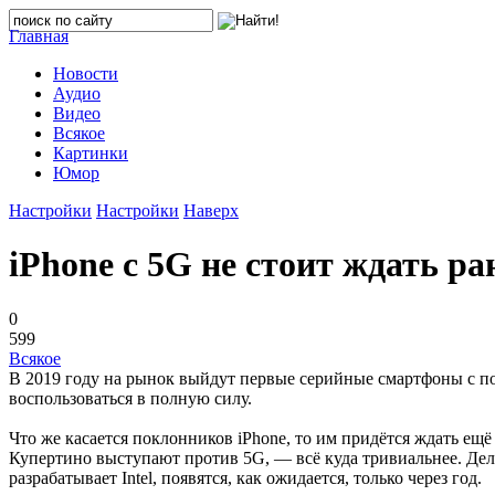
Главная
Новости
Аудио
Видео
Всякое
Картинки
Юмор
Настройки
Настройки
Наверх
iPhone с 5G не стоит ждать ра
0
599
Всякое
В 2019 году на рынок выйдут первые серийные смартфоны с по
воспользоваться в полную силу.
Что же касается поклонников iPhone, то им придётся ждать ещё 
Купертино выступают против 5G, — всё куда тривиальнее. Дело
разрабатывает Intel, появятся, как ожидается, только через год.