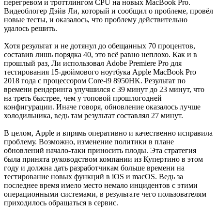
перегревом и троттлингом CPU на новых MacBook Pro.
Видеоблогер Дэйв Ли, который и сообщил о проблеме, провёл
новые тесты, и оказалось, что проблему действительно
удалось решить.
Хотя результат и не дотянул до обещанных 70 процентов,
составив лишь порядка 40, это всё равно неплохо. Как и в
прошлый раз, Ли использовал Adobe Premiere Pro для
тестирования 15-дюймового ноутбука Apple MacBook Pro
2018 года с процессором Core-i9 8950HK. Результат по
времени рендеринга улучшился с 39 минут до 23 минут, что
на треть быстрее, чем у топовой прошлогодней
конфигурации. Иначе говоря, обновление оказалось лучше
холодильника, ведь там результат составлял 27 минут.
В целом, Apple и впрямь оперативно и качественно исправила
проблему. Возможно, изменение политики в плане
обновлений начало-таки приносить плоды. Эта стратегия
была принята руководством компании из Купертино в этом
году и должна дать разработчикам больше времени на
тестирование новых функций в iOS и macOS. Ведь за
последнее время имело место немало инцидентов с этими
операционными системами, в результате чего пользователям
приходилось обращаться в сервис.