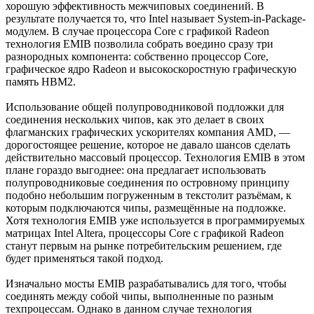
хорошую эффективность межчиповых соединений. В
результате получается то, что Intel называет System-in-Package-
модулем. В случае процессора Core с графикой Radeon
технология EMIB позволила собрать воедино сразу три
разнородных компонента: собственно процессор Core,
графическое ядро Radeon и высокоскоростную графическую
память HBM2.
Использование общей полупроводниковой подложки для
соединения нескольких чипов, как это делает в своих
флагманских графических ускорителях компания AMD, —
дорогостоящее решение, которое не давало шансов сделать
действительно массовый процессор. Технология EMIB в этом
плане гораздо выгоднее: она предлагает использовать
полупроводниковые соединения по островному принципу
подобно небольшим погруженным в текстолит разъёмам, к
которым подключаются чипы, размещённые на подложке.
Хотя технология EMIB уже используется в программируемых
матрицах Intel Altera, процессоры Core c графикой Radeon
станут первым на рынке потребительским решением, где
будет применяться такой подход.
Изначально мосты EMIB разрабатывались для того, чтобы
соединять между собой чипы, выполненные по разным
техпроцессам. Однако в данном случае технология