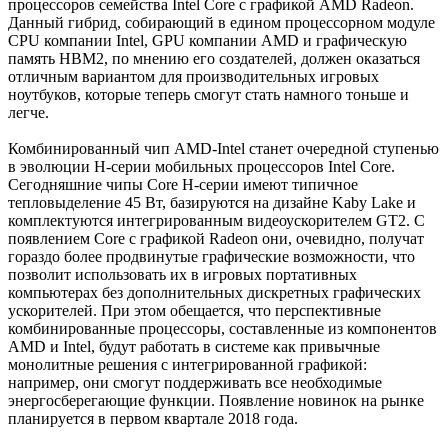
процессоров семейства Intel Core с графикой AMD Radeon.
Данный гибрид, собирающий в едином процессорном модуле
CPU компании Intel, GPU компании AMD и графическую
память HBM2, по мнению его создателей, должен оказаться
отличным вариантом для производительных игровых
ноутбуков, которые теперь смогут стать намного тоньше и
легче.
Комбинированный чип AMD-Intel станет очередной ступенью
в эволюции H-серии мобильных процессоров Intel Core.
Сегодняшние чипы Core H-серии имеют типичное
тепловыделение 45 Вт, базируются на дизайне Kaby Lake и
комплектуются интегрированным видеоускорителем GT2. С
появлением Core с графикой Radeon они, очевидно, получат
гораздо более продвинутые графические возможности, что
позволит использовать их в игровых портативных
компьютерах без дополнительных дискретных графических
ускорителей. При этом обещается, что перспективные
комбинированные процессоры, составленные из компонентов
AMD и Intel, будут работать в системе как привычные
монолитные решения с интегрированной графикой:
например, они смогут поддерживать все необходимые
энергосберегающие функции. Появление новинок на рынке
планируется в первом квартале 2018 года.