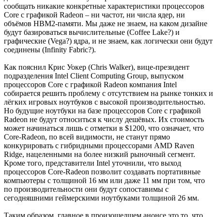
сообщать никакие конкретные характеристики процессоров
Core c графикой Radeon – ни частот, ни числа ядер, ни
объёмов HBM2-памяти. Мы даже не знаем, на каком дизайне
будут базироваться вычислительные (Coffee Lake?) и
графические (Vega?) ядра, и не знаем, как логически они будут
соединены (Infinity Fabric?).
Как пояснил Крис Уокер (Chris Walker), вице-президент
подразделения Intel Client Computing Group, выпуском
процессоров Core c графикой Radeon компания Intel
собирается решить проблему с отсутствием на рынке тонких и
лёгких игровых ноутбуков с высокой производительностью.
Но будущие ноутбуки на базе процессоров Core c графикой
Radeon не будут относиться к числу дешёвых. Их стоимость
может начинаться лишь с отметки в $1200, что означает, что
Core-Radeon, по всей видимости, не станут прямо
конкурировать с гибридными процессорами AMD Raven
Ridge, нацеленными на более низкий рыночный сегмент.
Кроме того, представители Intel уточнили, что выход
процессоров Core-Radeon позволит создавать портативные
компьютеры с толщиной 16 мм или даже 11 мм при том, что
по производительности они будут сопоставимы с
сегодняшними геймерскими ноутбуками толщиной 26 мм.
Таким образом, главное в произошедшем анонсе это то, что