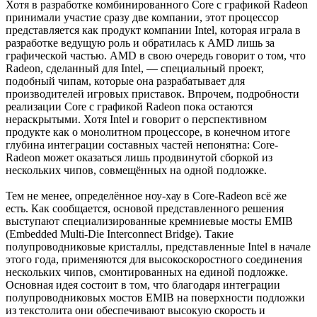
Хотя в разработке комбинированного Core с графикой Radeon
принимали участие сразу две компании, этот процессор
представляется как продукт компании Intel, которая играла в
разработке ведущую роль и обратилась к AMD лишь за
графической частью. AMD в свою очередь говорит о том, что
Radeon, сделанный для Intel, — специальный проект,
подобный чипам, которые она разрабатывает для
производителей игровых приставок. Впрочем, подробности
реализации Core с графикой Radeon пока остаются
нераскрытыми. Хотя Intel и говорит о перспективном
продукте как о монолитном процессоре, в конечном итоге
глубина интеграции составных частей непонятна: Core-
Radeon может оказаться лишь продвинутой сборкой из
нескольких чипов, совмещённых на одной подложке.
Тем не менее, определённое ноу-хау в Core-Radeon всё же
есть. Как сообщается, основой представленного решения
выступают специализированные кремниевые мосты EMIB
(Embedded Multi-Die Interconnect Bridge). Такие
полупроводниковые кристаллы, представленные Intel в начале
этого года, применяются для высокоскоростного соединения
нескольких чипов, смонтированных на единой подложке.
Основная идея состоит в том, что благодаря интеграции
полупроводниковых мостов EMIB на поверхности подложки
из текстолита они обеспечивают высокую скорость и