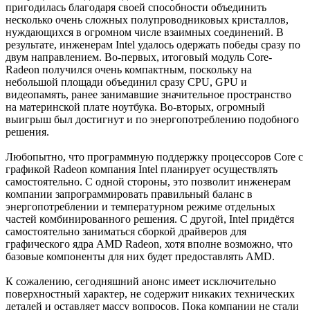
пригодилась благодаря своей способности объединить
несколько очень сложных полупроводниковых кристаллов,
нуждающихся в огромном числе взаимных соединений. В
результате, инженерам Intel удалось одержать победы сразу по
двум направлением. Во-первых, итоговый модуль Core-
Radeon получился очень компактным, поскольку на
небольшой площади объединил сразу CPU, GPU и
видеопамять, ранее занимавшие значительное пространство
на материнской плате ноутбука. Во-вторых, огромный
выигрыш был достигнут и по энергопотреблению подобного
решения.
Любопытно, что программную поддержку процессоров Core c
графикой Radeon компания Intel планирует осуществлять
самостоятельно. С одной стороны, это позволит инженерам
компании запрограммировать правильный баланс в
энергопотреблении и температурном режиме отдельных
частей комбинированного решения. С другой, Intel придётся
самостоятельно заниматься сборкой драйверов для
графического ядра AMD Radeon, хотя вполне возможно, что
базовые компоненты для них будет предоставлять AMD.
К сожалению, сегодняшний анонс имеет исключительно
поверхностный характер, не содержит никаких технических
деталей и оставляет массу вопросов. Пока компании не стали