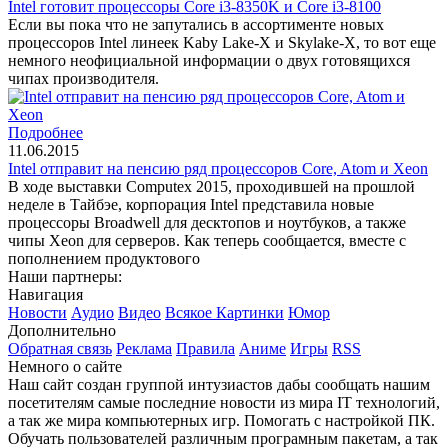
Intel готовит процессоры Core i3-8350K и Core i3-8100
Если вы пока что не запутались в ассортименте новых
процессоров Intel линеек Kaby Lake-X и Skylake-X, то вот еще
немного неофициальной информации о двух готовящихся
чипах производителя.
Подробнее
11.06.2015
Intel отправит на пенсию ряд процессоров Core, Atom и Xeon
В ходе выставки Computex 2015, проходившей на прошлой
неделе в Тайбэе, корпорация Intel представила новые
процессоры Broadwell для десктопов и ноутбуков, а также
чипы Xeon для серверов. Как теперь сообщается, вместе с
пополнением продуктового
Наши партнеры:
Навигация
Новости
Аудио
Видео
Всякое
Картинки
Юмор
Дополнительно
Обратная связь
Реклама
Правила
Аниме
Игры
RSS
Немного о сайте
Наш сайт создан группой интузиастов дабы сообщать нашим
посетителям самые последние новости из мира IT технологий,
а так же мира компьютерных игр. Помогать с настройкой ПК.
Обучать пользователей различным програмным пакетам, а так