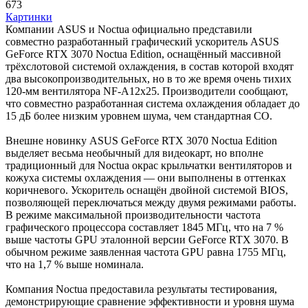
673
Картинки
Компании ASUS и Noctua официально представили
совместно разработанный графический ускоритель ASUS
GeForce RTX 3070 Noctua Edition, оснащённый массивной
трёхслотовой системой охлаждения, в состав которой входят
два высокопроизводительных, но в то же время очень тихих
120-мм вентилятора NF-A12x25. Производители сообщают,
что совместно разработанная система охлаждения обладает до
15 дБ более низким уровнем шума, чем стандартная СО.
Внешне новинку ASUS GeForce RTX 3070 Noctua Edition
выделяет весьма необычный для видеокарт, но вполне
традиционный для Noctua окрас крыльчатки вентиляторов и
кожуха системы охлаждения — они выполнены в оттенках
коричневого. Ускоритель оснащён двойной системой BIOS,
позволяющей переключаться между двумя режимами работы.
В режиме максимальной производительности частота
графического процессора составляет 1845 МГц, что на 7 %
выше частоты GPU эталонной версии GeForce RTX 3070. В
обычном режиме заявленная частота GPU равна 1755 МГц,
что на 1,7 % выше номинала.
Компания Noctua предоставила результаты тестирования,
демонстрирующие сравнение эффективности и уровня шума