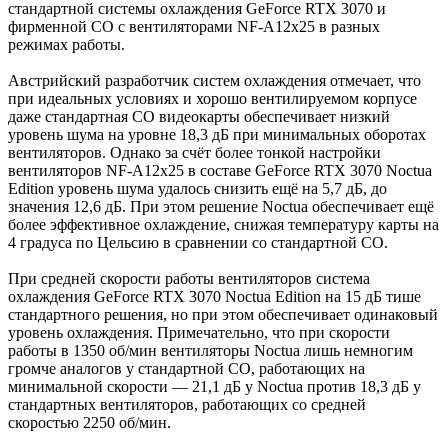
стандартной системы охлаждения GeForce RTX 3070 и
фирменной СО с вентиляторами NF-A12x25 в разных
режимах работы.
Австрийский разработчик систем охлаждения отмечает, что
при идеальных условиях и хорошо вентилируемом корпусе
даже стандартная СО видеокарты обеспечивает низкий
уровень шума на уровне 18,3 дБ при минимальных оборотах
вентиляторов. Однако за счёт более тонкой настройки
вентиляторов NF-A12x25 в составе GeForce RTX 3070 Noctua
Edition уровень шума удалось снизить ещё на 5,7 дБ, до
значения 12,6 дБ. При этом решение Noctua обеспечивает ещё
более эффективное охлаждение, снижая температуру карты на
4 градуса по Цельсию в сравнении со стандартной СО.
При средней скорости работы вентиляторов система
охлаждения GeForce RTX 3070 Noctua Edition на 15 дБ тише
стандартного решения, но при этом обеспечивает одинаковый
уровень охлаждения. Примечательно, что при скорости
работы в 1350 об/мин вентиляторы Noctua лишь немногим
громче аналогов у стандартной СО, работающих на
минимальной скорости — 21,1 дБ у Noctua против 18,3 дБ у
стандартных вентиляторов, работающих со средней
скоростью 2250 об/мин.