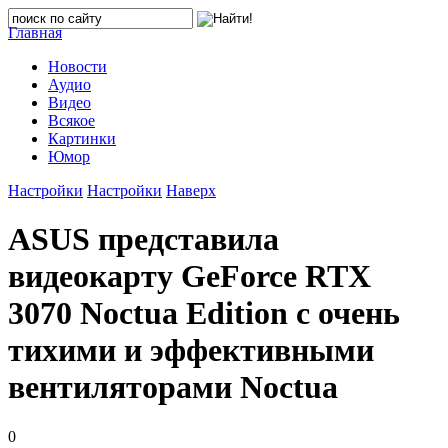
Главная
Новости
Аудио
Видео
Всякое
Картинки
Юмор
Настройки
Настройки
Наверх
ASUS представила
видеокарту GeForce RTX
3070 Noctua Edition с очень
тихими и эффективными
вентиляторами Noctua
0