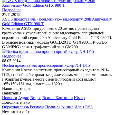
Подробнее
27.11.2015
ASUS представила «юбилейную» видеокарту 20th Anniversary
Gold Edition GTX 980 Ti
Компания ASUS приурочила к 20-летию производства
графических ускорителей анонс видеокарты специальной
ограниченной серии 20th Anniversary Gold Edition GTX 980 Ti.
В основе новинки (модель GOLD20TH-GTX980TI-P-6GD5-
GAMING) лежит графический чип GM200
Подробнее
08.05.2014
Noctua представила процессорный кулер NH-D15
Компания Noctua выпустила процессорный охладитель NH-
D15, способный справиться даже с самыми горячими чипами.
Габариты кулера вместе с вентиляторами составляют
165х150х161 мм, а масса — 1320 г.
Наши партнеры:
Навигация
Новости
Аудио
Видео
Всякое
Картинки
Юмор
Дополнительно
Обратная связь
Реклама
Правила
Аниме
Игры
RSS
Немного о сайте