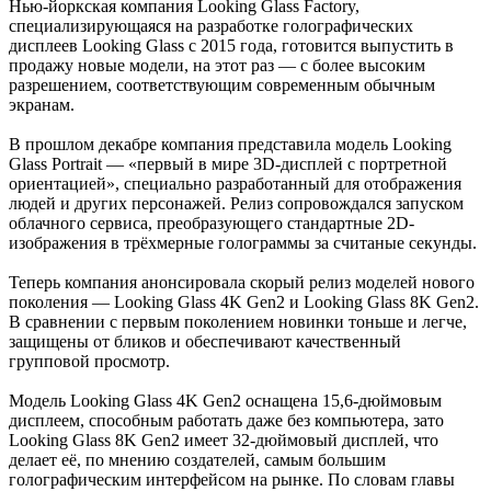
Нью-йоркская компания Looking Glass Factory,
специализирующаяся на разработке голографических
дисплеев Looking Glass с 2015 года, готовится выпустить в
продажу новые модели, на этот раз — с более высоким
разрешением, соответствующим современным обычным
экранам.
В прошлом декабре компания представила модель Looking
Glass Portrait — «первый в мире 3D-дисплей с портретной
ориентацией», специально разработанный для отображения
людей и других персонажей. Релиз сопровождался запуском
облачного сервиса, преобразующего стандартные 2D-
изображения в трёхмерные голограммы за считаные секунды.
Теперь компания анонсировала скорый релиз моделей нового
поколения — Looking Glass 4K Gen2 и Looking Glass 8K Gen2.
В сравнении с первым поколением новинки тоньше и легче,
защищены от бликов и обеспечивают качественный
групповой просмотр.
Модель Looking Glass 4K Gen2 оснащена 15,6-дюймовым
дисплеем, способным работать даже без компьютера, зато
Looking Glass 8K Gen2 имеет 32-дюймовый дисплей, что
делает её, по мнению создателей, самым большим
голографическим интерфейсом на рынке. По словам главы