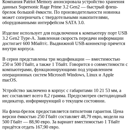
Компания Patriot Memory анонсировала устройство хранения
данных Supersonic Rage Prime 3.2 Gen2 — быстрый флеш-
брелок большой ёмкости. По производительности новинка
может соперничать с твердотельными накопителями,
оборудованными интерфейсом SATA 3.0.
Изделие использует для подключения к компьютеру порт USB
3.2 Gen2 Type-A. Заявленная скорость передачи информации
достигает 600 Мбайт/с. Выдвижной USB-коннектор прячется
внутри корпуса.
В серии представлены три модификации — вместимостью
250 и 500 Гбайт, а также 1 Тбайт. Говорится о совместимости с
компьютерами, функционирующими под управлением
операционных систем Microsoft Windows, Linux и Apple
macOS.
Устройство заключено в корпус с габаритами 10 21 53 мм, а
вес составляет всего 8,2 грамма. Предусмотрен светодиодный
индикатор, информирующий о текущем состоянии.
На флеш-брелок предоставляется пятилетняя гарантия. Цена
версии ёмкостью 250 Гбайт составляет 48,79 евро, модели на
500 Гбайт — 88,90 евро. За вариант вместимостью 1 Тбайт
придётся отдать 167,90 евро.