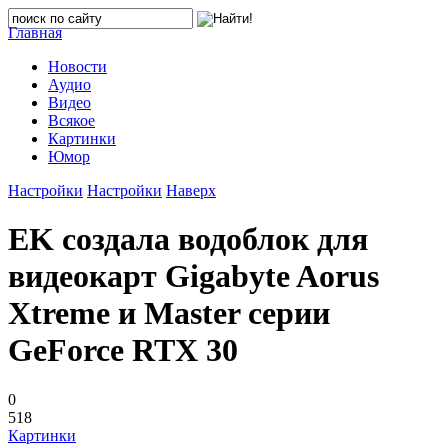
Главная
Новости
Аудио
Видео
Всякое
Картинки
Юмор
Настройки
Настройки
Наверх
EK создала водоблок для
видеокарт Gigabyte Aorus
Xtreme и Master серии
GeForce RTX 30
0
518
Картинки