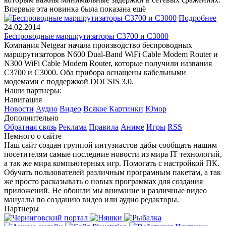
Впервые эта новинка была показана ещё
Подробнее
24.02.2014
Беспроводные маршрутизаторы C3700 и C3000
Компания Netgear начала производство беспроводных
маршрутизаторов N600 Dual-Band WiFi Cable Modem Router и
N300 WiFi Cable Modem Router, которые получили названия
C3700 и C3000. Оба прибора оснащены кабельными
модемами с поддержкой DOCSIS 3.0.
Наши партнеры:
Навигация
Новости
Аудио
Видео
Всякое
Картинки
Юмор
Дополнительно
Обратная связь
Реклама
Правила
Аниме
Игры
RSS
Немного о сайте
Наш сайт создан группой интузиастов дабы сообщать нашим
посетителям самые последние новости из мира IT технологий,
а так же мира компьютерных игр. Помогать с настройкой ПК.
Обучать пользователей различным програмным пакетам, а так
же просто расказывать о новых программах для создания
приложений. Не обошли мы внимание и различные видео
мануалы по созданию видео или аудио редакторы.
Партнеры