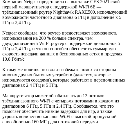
Компания Netgear представила на выставке CES 2021 свой
первый маршрутизатор с поддержкой Wi-Fi 6E —
трёхдиапазонный роутер Nighthawk RAXE500, использующий
возможности частотного диапазона 6 ГГц в дополнение к 5
ГГц и 2,4 ГГц.
Netgear сообщила, что роутер предоставляет возможность
использования на 200 % больше спектра, чем
двухдиапазонный Wi-Fi-роутер с поддержкой диапазонов 5
ГГц и 2,4 ГГц, и что он способен обеспечить суммарную
скорость передачи данных в беспроводных сетях в пределах
10,8 Гбит/с.
К тому же новинка позволит избежать помех со стороны
многих других бытовых устройств (даже тех, которые
используются соседями), которые работают в переполненных
диапазонах 2,4 ГГц и 5 ГГц.
Маршрутизатор может обрабатывать до 12 потоков
трёхдиапазонного Wi-Fi с четырьмя потоками в каждом из
диапазонов 6 ГГц, 5 ГГц и 2,4 ГГц. Сообщается, что это
помогает обеспечить низкие задержки для игр, а также
утроить количество каналов Wi-Fi с высокой пропускной
способностью 160 МГц для потоковой передачи.