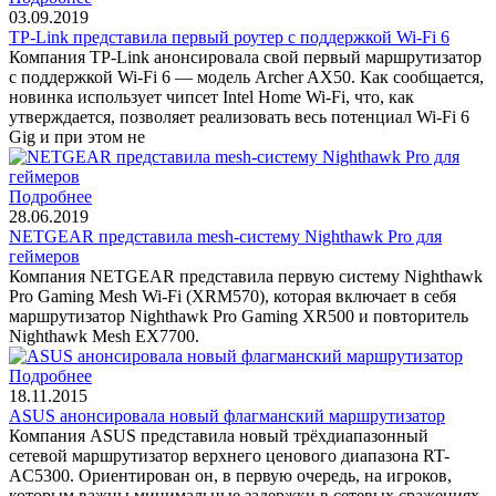
03.09.2019
TP-Link представила первый роутер с поддержкой Wi-Fi 6
Компания TP-Link анонсировала свой первый маршрутизатор
с поддержкой Wi-Fi 6 — модель Archer AX50. Как сообщается,
новинка использует чипсет Intel Home Wi-Fi, что, как
утверждается, позволяет реализовать весь потенциал Wi-Fi 6
Gig и при этом не
Подробнее
28.06.2019
NETGEAR представила mesh-систему Nighthawk Pro для
геймеров
Компания NETGEAR представила первую систему Nighthawk
Pro Gaming Mesh Wi-Fi (XRM570), которая включает в себя
маршрутизатор Nighthawk Pro Gaming XR500 и повторитель
Nighthawk Mesh EX7700.
Подробнее
18.11.2015
ASUS анонсировала новый флагманский маршрутизатор
Компания ASUS представила новый трёхдиапазонный
сетевой маршрутизатор верхнего ценового диапазона RT-
AC5300. Ориентирован он, в первую очередь, на игроков,
которым важны минимальные задержки в сетевых сражениях.