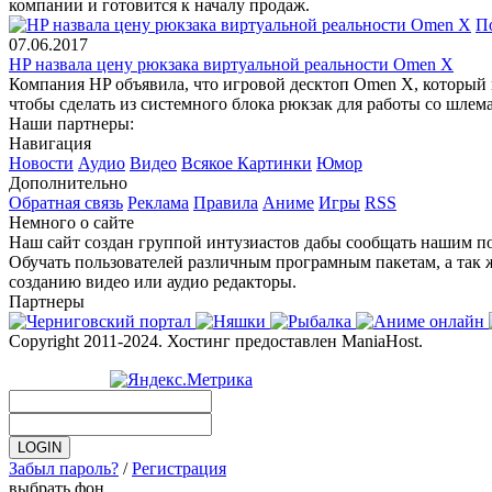
компании и готовится к началу продаж.
П
07.06.2017
HP назвала цену рюкзака виртуальной реальности Omen X
Компания HP объявила, что игровой десктоп Omen X, который м
чтобы сделать из системного блока рюкзак для работы со шлем
Наши партнеры:
Навигация
Новости
Аудио
Видео
Всякое
Картинки
Юмор
Дополнительно
Обратная связь
Реклама
Правила
Аниме
Игры
RSS
Немного о сайте
Наш сайт создан группой интузиастов дабы сообщать нашим по
Обучать пользователей различным програмным пакетам, а так 
созданию видео или аудио редакторы.
Партнеры
Copyright 2011-2024. Хостинг предоставлен ManiaHost.
Забыл пароль?
/
Регистрация
выбрать фон