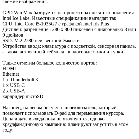
свежие изображения.
GPD Win Max базируется на процессорах десятого поколения
Intel Ice Lake. Известные спецификации выглядят так:
CPU: Intel Core i5-1035G7 с графикой Intel Iris Plus
Дисплей: разрешение 1280 x 800 пикселей с диагональю 8 или
9 дюймов
SSD: M.2 2280 неизвестной ёмкости
Устройства ввода: клавиатура с подсветкой, сенсорная панель,
а также встроенный геймпад, аналоговые стики и курки.
Также отметим большое количество портов:
HDMI
Ethernet
1 x Thunderbolt 3
1 x USB-C
2 x USB-A
кардридер microSD
Наконец, на левом боку есть переключатель, который
позволяет использовать D-pad для перемещения курсора.
Цена и дата выхода пока не уточняются, однако
краудфандинговую кампанию планируют запустить в этом
году.