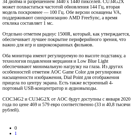
34 дюйма и разрешением 3440 x 1440 пикселей. CU34G2X
может похвастаться частотой обновления 144 Гц, вторая
модель поскромнее — 100 Гц. Обе версии оснащены VA,
поддерживают синхронизацию AMD FreeSync, а время
отклика составляет 1 мс.
Отдельно отметим радиус 1500R, который, как утверждается,
обеспечивает лучшее покрытие периферийного зрения, что
важно для игр и широкоэкранных фильмов.
Оба монитора имеют регулируемую по высоте подставку, а
технология подавления мерцания и Low Blue Light
обеспечивают минимальную нагрузку на глаза. Из других
особенностей отметим AOC Game Color для регулировки
насыщенности изображения, Dial Point для отображения
прицела по центру экрана. Есть также встроенный 4-
портовый USB-концентратор и аудиовыходы.
COC34G2 и CU34G2X от AOC будут доступны с января 2020
года по цене 469 и 579 евро соответственно (33 и 40,8 тысячи
рублей).
0
1