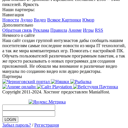
пикселей. Яркость
Наши партнеры:
Навигация
Новости
Аудио
Видео
Всякое
Картинки
Юмор
Дополнительно
Обратная связь
Реклама
Правила
Аниме
Игры
RSS
Немного о сайте
Наш сайт создан группой интузиастов дабы сообщать нашим
посетителям самые последние новости из мира IT технологий,
а так же мира компьютерных игр. Помогать с настройкой ПК.
Обучать пользователей различным програмным пакетам, а так
же просто расказывать о новых программах для создания
приложений. Не обошли мы внимание и различные видео
мануалы по созданию видео или аудио редакторы.
Партнеры
Copyright 2011-2024. Хостинг предоставлен ManiaHost.
Забыл пароль?
/
Регистрация