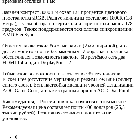
временем отклика в 1 мс.
Заявлен контраст 3000:1 и охват 124 процентов цветового
пространства sRGB. Радиус кривизны составляет 1800R (1,8
метра), а углы обзора по вертикали и горизонтали равны 178
градусов. Также поддерживается технология синхронизации
AMD FreeSync.
Отметим также узкие боковые рамки (2 мм шириной), что
делает монитор почти безрамочным. V-образная подставка
обеспечивает возможность наклона. Из разъёмов есть два
HDMI 1.4 и один DisplayPort 1.2.
Геймерские возможности включают в себя технологию
Flicker-Free (отсутствие мерцания) и режим LowBlue (фильтр
синего света). Есть настройка двадцати уровней детализации
AOC Game Color, а также экранный прицел AOC Dial Point.
Как ожидается, в России новинка появится в этом месяце.
Рекомендуемая цена составляет почти 400 долларов (26,3
тысячи рублей). Розничная стоимость монитора не
уточняется.
0