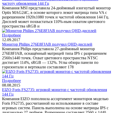
частоту обновления 144 Гц
Компания MSI представила 24-дюймовый изогнутый монитор
Optix MAG24C, в основе которого лежит матрица типа VA с
разрешением 1920x1080 точек и частотой обновления 144 Гц.
Дисплей может похвастаться 110%-ным охватом цветового
пространства sRGB и
Подробнее
12.09.2017
Монитор Philips 276E8FJAB получил QHD-дисплей
Компания Philips представила 27-дюймовый монитор
276E8FJAB, оснащённый матрицей типа IPS с разрешением
2560х1440 точек. Охват цветового пространства NTSC
достигает 114%, sRGB — 132%. Углы обзора панели по
горизонтали и вертикали составляют 178
Подробнее
08.08.2015
EIZO Foris FS2735: игровой монитор с частотой обновления
144 Гц
Компания EIZO пополнила ассортимент мониторов моделью
Foris FS2735, рассчитанной на использование в составе
игровых систем. Панель выполнена на основе матрицы IPS с
диагональю 27 дюймов. Разрешение составляет 2560 × 1440