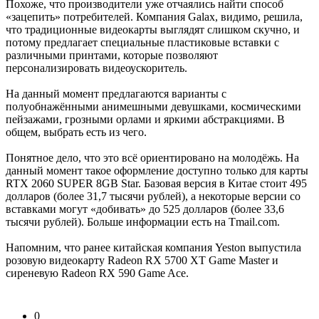
Похоже, что производители уже отчаялись найти способ
«зацепить» потребителей. Компания Galax, видимо, решила,
что традиционные видеокарты выглядят слишком скучно, и
потому предлагает специальные пластиковые вставки с
различными принтами, которые позволяют
персонализировать видеоускоритель.
На данный момент предлагаются варианты с
полуобнажёнными анимешными девушками, космическими
пейзажами, грозными орлами и яркими абстракциями. В
общем, выбрать есть из чего.
Понятное дело, что это всё ориентировано на молодёжь. На
данный момент такое оформление доступно только для карты
RTX 2060 SUPER 8GB Star. Базовая версия в Китае стоит 495
долларов (более 31,7 тысячи рублей), а некоторые версии со
вставками могут «добивать» до 525 долларов (более 33,6
тысячи рублей). Больше информации есть на Tmail.com.
Напомним, что ранее китайская компания Yeston выпустила
розовую видеокарту Radeon RX 5700 XT Game Master и
сиреневую Radeon RX 590 Game Ace.
0