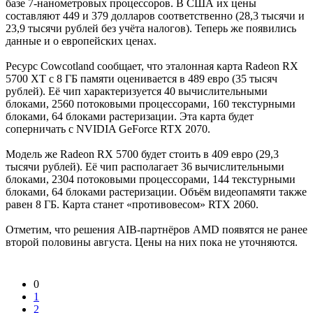
базе 7-нанометровых процессоров. В США их цены
составляют 449 и 379 долларов соответственно (28,3 тысячи и
23,9 тысячи рублей без учёта налогов). Теперь же появились
данные и о европейских ценах.
Ресурс Cowcotland сообщает, что эталонная карта Radeon RX
5700 XT с 8 ГБ памяти оценивается в 489 евро (35 тысяч
рублей). Её чип характеризуется 40 вычислительными
блоками, 2560 потоковыми процессорами, 160 текстурными
блоками, 64 блоками растеризации. Эта карта будет
соперничать с NVIDIA GeForce RTX 2070.
Модель же Radeon RX 5700 будет стоить в 409 евро (29,3
тысячи рублей). Её чип располагает 36 вычислительными
блоками, 2304 потоковыми процессорами, 144 текстурными
блоками, 64 блоками растеризации. Объём видеопамяти также
равен 8 ГБ. Карта станет «противовесом» RTX 2060.
Отметим, что решения AIB-партнёров AMD появятся не ранее
второй половины августа. Цены на них пока не уточняются.
0
1
2