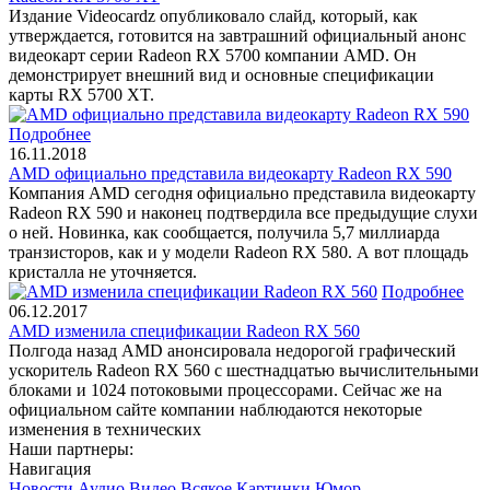
Издание Videocardz опубликовало слайд, который, как
утверждается, готовится на завтрашний официальный анонс
видеокарт серии Radeon RX 5700 компании AMD. Он
демонстрирует внешний вид и основные спецификации
карты RX 5700 XT.
Подробнее
16.11.2018
AMD официально представила видеокарту Radeon RX 590
Компания AMD сегодня официально представила видеокарту
Radeon RX 590 и наконец подтвердила все предыдущие слухи
о ней. Новинка, как сообщается, получила 5,7 миллиарда
транзисторов, как и у модели Radeon RX 580. А вот площадь
кристалла не уточняется.
Подробнее
06.12.2017
AMD изменила спецификации Radeon RX 560
Полгода назад AMD анонсировала недорогой графический
ускоритель Radeon RX 560 с шестнадцатью вычислительными
блоками и 1024 потоковыми процессорами. Сейчас же на
официальном сайте компании наблюдаются некоторые
изменения в технических
Наши партнеры:
Навигация
Новости
Аудио
Видео
Всякое
Картинки
Юмор