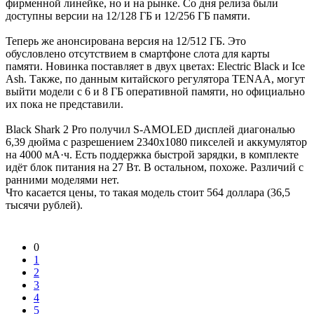
фирменной линейке, но и на рынке. Со дня релиза были
доступны версии на 12/128 ГБ и 12/256 ГБ памяти.
Теперь же анонсирована версия на 12/512 ГБ. Это
обусловлено отсутствием в смартфоне слота для карты
памяти. Новинка поставляет в двух цветах: Electric Black и Ice
Ash. Также, по данным китайского регулятора TENAA, могут
выйти модели с 6 и 8 ГБ оперативной памяти, но официально
их пока не представили.
Black Shark 2 Pro получил S-AMOLED дисплей диагональю
6,39 дюйма с разрешением 2340х1080 пикселей и аккумулятор
на 4000 мА·ч. Есть поддержка быстрой зарядки, в комплекте
идёт блок питания на 27 Вт. В остальном, похоже. Различий с
ранними моделями нет.
Что касается цены, то такая модель стоит 564 доллара (36,5
тысячи рублей).
0
1
2
3
4
5