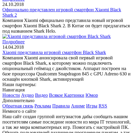
24.10.2018
Официально представлен игровой смартфон Xiaomi Black
Shark 2
Компания Xiaomi официально представила новый игровой
смартфон Xiaomi Black Shark 2. В Китае он будет предлагаться
под названием Shark Helo.
Подробнее
14.04.2018
Xiaomi представила игровой смартфон Black Shark
Компания Xiaomi анонсировала свой первый игровой
смартфон Black Shark, к которому можно подключить
опциональный геймпад с джойстиком. Аппарат построен на
базе процессора Qualcomm Snapdragon 845 с GPU Adreno 630 и
оснащён кнопкой Shark, активирующей
Наши партнеры:
Навигация
Новости
Аудио
Видео
Всякое
Картинки
Юмор
Дополнительно
Обратная связь
Реклама
Правила
Аниме
Игры
RSS
Немного о сайте
Наш сайт создан группой интузиастов дабы сообщать нашим
посетителям самые последние новости из мира IT технологий,
а так же мира компьютерных игр. Помогать с настройкой ПК.
Обучать пользователей различным програмным пакетам, а так