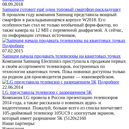
08.09.2018
Samsung готовит ещё один топовый смартфон-раскладушку
В прошлом году компания Samsung представила мощный
смартфон в раскладывающемся корпусе W2018. Его
особенностью стал не только необычный форм-фактор, но
также камера на 12 МП с переменной диафрагмой. А сейчас,
по информации сетевых источников,
Подробнее
07.02.2015
Samsung начала продавать телевизоры на квантовых точках
Компания Samsung Electronics приступила к продажам первых
в своём ассортименте телевизоров, построенных по
технологии квантовых точек. Пока новинки доступны только
на родном для производителя рынке — южнокорейском.
Подробнее
22.06.2014
LG представила телевизор с разрешением 5К
Компания LG провела в России презентацию телевизоров
2014 года, а также рассказала о новинках аудио- и
видеотехники. Пожалуй, больше всего из списка впечатляет
105-дюймовый телевизор 105UC9 с изогнутым экраном,
который имеет разрешение 5K (5120х2160
Наши партнеры:
Навигация