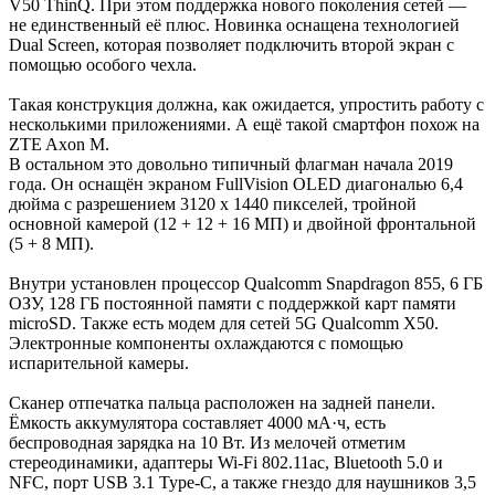
V50 ThinQ. При этом поддержка нового поколения сетей —
не единственный её плюс. Новинка оснащена технологией
Dual Screen, которая позволяет подключить второй экран с
помощью особого чехла.
Такая конструкция должна, как ожидается, упростить работу с
несколькими приложениями. А ещё такой смартфон похож на
ZTE Axon M.
В остальном это довольно типичный флагман начала 2019
года. Он оснащён экраном FullVision OLED диагональю 6,4
дюйма с разрешением 3120 х 1440 пикселей, тройной
основной камерой (12 + 12 + 16 МП) и двойной фронтальной
(5 + 8 МП).
Внутри установлен процессор Qualcomm Snapdragon 855, 6 ГБ
ОЗУ, 128 ГБ постоянной памяти с поддержкой карт памяти
microSD. Также есть модем для сетей 5G Qualcomm X50.
Электронные компоненты охлаждаются с помощью
испарительной камеры.
Сканер отпечатка пальца расположен на задней панели.
Ёмкость аккумулятора составляет 4000 мА·ч, есть
беспроводная зарядка на 10 Вт. Из мелочей отметим
стереодинамики, адаптеры Wi-Fi 802.11ac, Bluetooth 5.0 и
NFC, порт USB 3.1 Type-C, а также гнездо для наушников 3,5