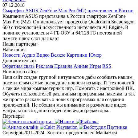
07.12.2018
Смартфон ASUS ZenFone Max Pro (M2) представлен в России
Компания ASUS представила в России смартфон ZenFone
Max Pro (M2). Он использует процессор Qualcomm Snapdragon
660 с технологией искусственного интеллекта AI Engine. В
новинке установлены 4 ГБ ОЗУ и 64/128 ГБ постоянной
памяти плюс слот для карт
Наши партнеры:
Навигация
Новости
Аудио
Видео
Всякое
Картинки
Юмор
Дополнительно
Обратная связь
Реклама
Правила
Аниме
Игры
RSS
Немного о сайте
Наш сайт создан группой интузиастов дабы сообщать нашим
посетителям самые последние новости из мира IT технологий,
а так же мира компьютерных игр. Помогать с настройкой ПК.
Обучать пользователей различным програмным пакетам, а так
же просто расказывать о новых программах для создания
приложений. Не обошли мы внимание и различные видео
мануалы по созданию видео или аудио редакторы.
Партнеры
Copyright 2011-2024. Хостинг предоставлен ManiaHost.